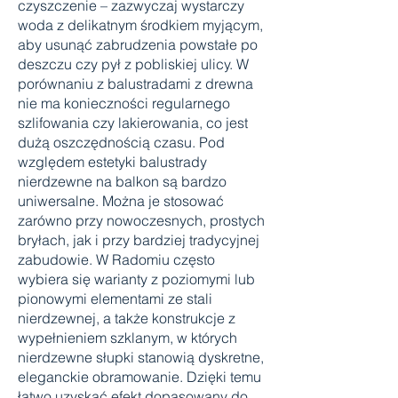
czyszczenie – zazwyczaj wystarczy
woda z delikatnym środkiem myjącym,
aby usunąć zabrudzenia powstałe po
deszczu czy pył z pobliskiej ulicy. W
porównaniu z balustradami z drewna
nie ma konieczności regularnego
szlifowania czy lakierowania, co jest
dużą oszczędnością czasu. Pod
względem estetyki balustrady
nierdzewne na balkon są bardzo
uniwersalne. Można je stosować
zarówno przy nowoczesnych, prostych
bryłach, jak i przy bardziej tradycyjnej
zabudowie. W Radomiu często
wybiera się warianty z poziomymi lub
pionowymi elementami ze stali
nierdzewnej, a także konstrukcje z
wypełnieniem szklanym, w których
nierdzewne słupki stanowią dyskretne,
eleganckie obramowanie. Dzięki temu
łatwo uzyskać efekt dopasowany do