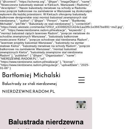
{ "@context": "https://schema.org", "@type": "ImageObject", "name":
"Nowoczesne balustrady stalowe w Kielcach, Warszawie i Radomiu",
"description": "Nasze balustrady metalowe na schody w Radomiu
oraz poręcze balkonowe na zamówienie w Warszawie są doskonałym
wyborem dla każdej przestrzeni. W Kielcach oferujemy balustrady
balkonowe designerskie oraz montaż balustrad zewnętrznych stal
nierdzewna.", "author": { "@type": "Person", "name": "Bartłomiej
Michalski", "jobTitle": "Balustrady ze stali nierdzewnej" }, "contentUrl":
"https://static.wixstatic.com/media/72f31f_e333682021424e1aa3f6c1e3667be891~mv2.jpg",
"url": "https://www.nierdzewne.radom.pl/realizacje", "keywords": [
"montaż balustrad ciętych laserowo Radom", "poręcze metalowe do
schodów zewnętrznych Warszawa", "balustrady balkonowe
nowoczesne Kielce", "poręcze schodowe stal nierdzewna Radom",
"laserowe projekty balustrad Warszawa", "balustrady na wymiar
stalowe Kielce", "balustrady metalowe na schody Radom", "poręcze
balkonowe na zamówienie Warszawa", "montaż balustrad
zewnętrznych Kielce", "balustrady zewnętrzne stal nierdzewna
Radom" ], "publisher": { "@type": "Organization", "name":
"NIERDZEWNE.RADOM.PL", "url":
"https://www.nierdzewne.radom.pl/realizacje" }, "license":
"https://www.nierdzewne.radom.pl/regulacje", "uploadDate": "2025-
01-06" }
Bartłomiej Michalski
Balustrady ze stali nierdzewnej
NIERDZEWNE.RADOM.PL
Balustrada nierdzewna