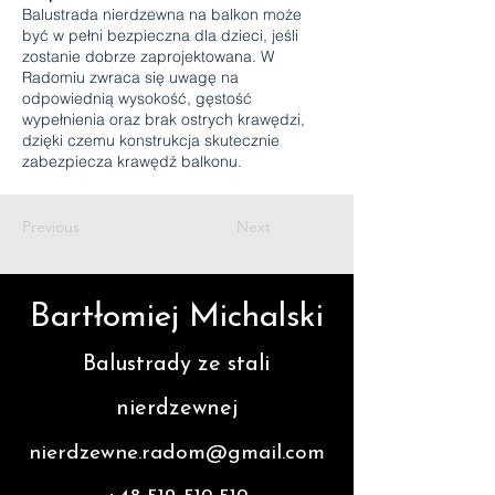
Balustrada nierdzewna na balkon może
być w pełni bezpieczna dla dzieci, jeśli
zostanie dobrze zaprojektowana. W
Radomiu zwraca się uwagę na
odpowiednią wysokość, gęstość
wypełnienia oraz brak ostrych krawędzi,
dzięki czemu konstrukcja skutecznie
zabezpiecza krawędź balkonu.
Previous
Next
Bartłomiej Michalski
Balustrady ze stali
nierdzewnej
nierdzewne.radom@gmail.com