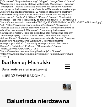
{ "@context": "https://schema.org", "@type": "ImageObject", "name":
"Nowoczesne balustrady stalowe w Kielcach, Warszawie i Radomiu",
"description": "Nasze balustrady metalowe na schody w Radomiu
oraz poręcze balkonowe na zamówienie w Warszawie są doskonałym
wyborem dla każdej przestrzeni. W Kielcach oferujemy balustrady
balkonowe designerskie oraz montaż balustrad zewnętrznych stal
nierdzewna.", "author": { "@type": "Person", "name": "Bartłomiej
Michalski", "jobTitle": "Balustrady ze stali nierdzewnej" }, "contentUrl":
"https://static.wixstatic.com/media/72f31f_e333682021424e1aa3f6c1e3667be891~mv2.jpg",
"url": "https://www.nierdzewne.radom.pl/realizacje", "keywords": [
"montaż balustrad ciętych laserowo Radom", "poręcze metalowe do
schodów zewnętrznych Warszawa", "balustrady balkonowe
nowoczesne Kielce", "poręcze schodowe stal nierdzewna Radom",
"laserowe projekty balustrad Warszawa", "balustrady na wymiar
stalowe Kielce", "balustrady metalowe na schody Radom", "poręcze
balkonowe na zamówienie Warszawa", "montaż balustrad
zewnętrznych Kielce", "balustrady zewnętrzne stal nierdzewna
Radom" ], "publisher": { "@type": "Organization", "name":
"NIERDZEWNE.RADOM.PL", "url":
"https://www.nierdzewne.radom.pl/realizacje" }, "license":
"https://www.nierdzewne.radom.pl/regulacje", "uploadDate": "2025-
01-06" }
Bartłomiej Michalski
Balustrady ze stali nierdzewnej
NIERDZEWNE.RADOM.PL
Balustrada nierdzewna