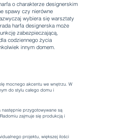
harfa o charakterze designerskim
ne spawy czy nierówne
azwyczaj wybiera się warsztaty
trada harfa designerska może
unkcję zabezpieczającą,
 dla codziennego życia
kimkolwiek innym domem.
 rolę mocnego akcentu we wnętrzu. W
nym do stylu całego domu i
 a następnie przygotowywane są
 Radomiu zajmuje się produkcją i
ualnego projektu, większej ilości