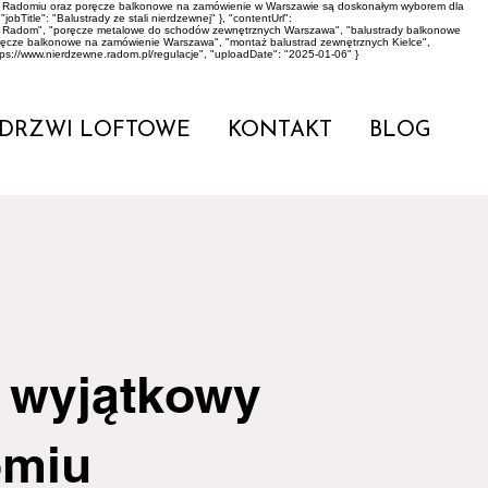
dy w Radomiu oraz poręcze balkonowe na zamówienie w Warszawie są doskonałym wyborem dla
bTitle": "Balustrady ze stali nierdzewnej" }, "contentUrl":
rowo Radom", "poręcze metalowe do schodów zewnętrznych Warszawa", "balustrady balkonowe
oręcze balkonowe na zamówienie Warszawa", "montaż balustrad zewnętrznych Kielce",
tps://www.nierdzewne.radom.pl/regulacje", "uploadDate": "2025-01-06" }
DRZWI LOFTOWE
KONTAKT
BLOG
– wyjątkowy
omiu