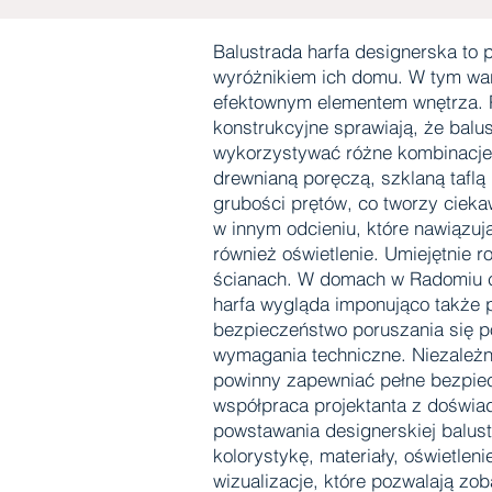
Balustrada harfa designerska to 
wyróżnikiem ich domu. W tym wari
efektownym elementem wnętrza. P
konstrukcyjne sprawiają, że bal
wykorzystywać różne kombinacje m
drewnianą poręczą, szklaną tafl
grubości prętów, co tworzy ciek
w innym odcieniu, które nawiązuj
również oświetlenie. Umiejętnie r
ścianach. W domach w Radomiu cz
harfa wygląda imponująco także p
bezpieczeństwo poruszania się p
wymagania techniczne. Niezależni
powinny zapewniać pełne bezpiec
współpraca projektanta z doświad
powstawania designerskiej balust
kolorystykę, materiały, oświetlen
wizualizacje, które pozwalają zo