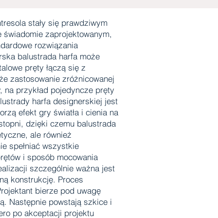
ntresola stały się prawdziwym
ale świadomie zaprojektowanym,
andardowe rozwiązania
rska balustrada harfa może
alowe pręty łączą się z
kże zastosowanie zróżnicowanej
, na przykład pojedyncze pręty
strady harfa designerskiej jest
rzą efekt gry światła i cienia na
topni, dzięki czemu balustrada
tyczne, ale również
ie spełniać wszystkie
 prętów i sposób mocowania
lizacji szczególnie ważna jest
ną konstrukcję. Proces
Projektant bierze pod uwagę
ją. Następnie powstają szkice i
ero po akceptacji projektu