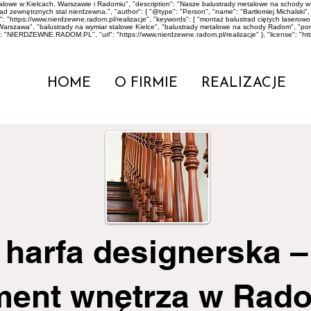
stalowe w Kielcach, Warszawie i Radomiu", "description": "Nasze balustrady metalowe na scho
zewnętrznych stal nierdzewna.", "author": { "@type": "Person", "name": "Bartłomiej Michalski", "jo
: "https://www.nierdzewne.radom.pl/realizacje", "keywords": [ "montaż balustrad ciętych lase
Warszawa", "balustrady na wymiar stalowe Kielce", "balustrady metalowe na schody Radom", "p
": "NIERDZEWNE.RADOM.PL", "url": "https://www.nierdzewne.radom.pl/realizacje" }, "license": "ht
HOME
O FIRMIE
REALIZACJE
 harfa designerska 
ment wnętrza w Rad