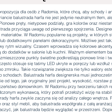
propozycja dla osób z Radomia, które chcą, aby schody i a
ancie balustrada harfa nie jest jedynie neutralnym tłem, 
ionowe pręty, nietypowe podziały, gra kolorów oraz niest
ustrada przyciąga uwagę od pierwszego spojrzenia. Designe
ateriałów. W Radomiu popularne są projekty, w których st
ą lub dodatkowymi panelami dekoracyjnymi. Możliwe jest ta
awy rytm wizualny. Czasem wprowadza się kolorowe akcenty
ą do dodatków w salonie lub kuchni. Ważnym elementem balu
ozmieszczone punkty świetlne podkreślają pionowe linie i two
ęsto stosuje się taśmy LED ukryte w poręczy lub wzdłuż s
o zmroku. Takie rozwiązanie zwiększa nie tylko walory este
o schodach. Balustrada harfa designerska musi jednocześn
e od tego, jak oryginalny jest projekt, wysokość, rozstaw
zeństwo domownikom. W Radomiu przy tworzeniu takich rea
czonym wykonawcą, który potrafi przełożyć wizję na stabil
rady harfa zwykle zaczyna się od analizy całego wnętrza. 
ie oraz styl mebli, aby balustrada współgrała z całą aranżac
baczyć, jak balustrada będzie wyglądać w przestrzeni. Dopi