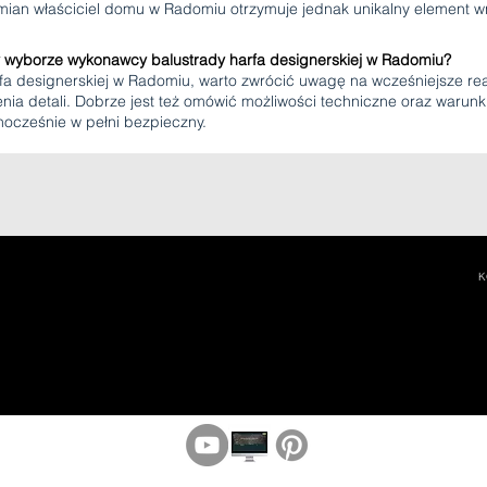
mian właściciel domu w Radomiu otrzymuje jednak unikalny element w
 wyborze wykonawcy balustrady harfa designerskiej w Radomiu?
a designerskiej w Radomiu, warto zwrócić uwagę na wcześniejsze rea
ia detali. Dobrze jest też omówić możliwości techniczne oraz warunk
dnocześnie w pełni bezpieczny.
K