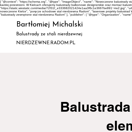
{ "@context": "https://schema.org", "@type": "ImageObject", "name": "Nowoczesne balustrady 
każdej przestrzeni. W Kielcach oferujemy balustrady balkonowe designerskie oraz montaż balustrad 
"https://static.wixstatic.com/media/72f31f_e333682021424e1aa3f6c1e3667be891~mv2.jpg", "url"
nowoczesne Kielce", "poręcze schodowe stal nierdzewna Radom", "laserowe projekty balustrad 
"balustrady zewnętrzne stal nierdzewna Radom" ], "publisher": { "@type": "Organization", "name
Bartłomiej Michalski
Balustrady ze stali nierdzewnej
NIERDZEWNE.RADOM.PL
Balustrada
ele