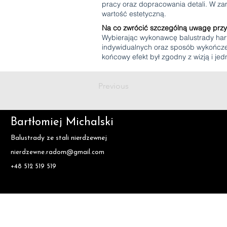
pracy oraz dopracowania detali. W za
wartość estetyczną.
Na co zwrócić szczególną uwagę przy
Wybierając wykonawcę balustrady harf
indywidualnych oraz sposób wykończen
końcowy efekt był zgodny z wizją i je
Previous
Bartłomiej Michalski
Balustrady ze stali nierdzewnej
nierdzewne.radom@gmail.com
+48 512 519 519