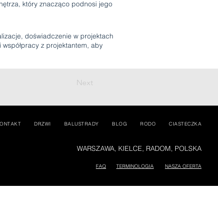
nętrza, który znacząco podnosi jego
lizacje, doświadczenie w projektach
i współpracy z projektantem, aby
Next
ONTAKT
DRZWI
BALUSTRADY
BLOG
RODO
CIASTECZKA
WARSZAWA, KIELCE, RADOM, POLSKA
FAQ
TERMINOLOGIA
NASZA OFERTA