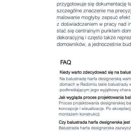
przygotowuje się dokumentację t
szczególne znaczenie ma precyzj
malowanie mogłyby zepsuć efekt 
z doświadczeniem w pracy nad in
stać się centralnym punktem dom
dekoracyjną i często także repre
domowników, a jednocześnie budu
FAQ
Kiedy warto zdecydować się na balu
Na balustradę harfa designerską wart
domach w Radomiu takie balustrady w
podkreślającym jego wyjątkowy charak
Jak wygląda proces projektowania balu
Proces projektowania designerskiej b
koncepcje i wizualizacje. Po akcepta
montażem konstrukcji.
Czy balustrada harfa designerska jes
Balustrada harfa designerska zazwycz