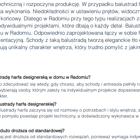
echniczną i rozpoczyna produkcję. W przypadku balustrad 
a wykonania. Niedokładności w ustawieniu prętów, widocz
końcowy. Dlatego w Radomiu przy tego typu realizacjach z
dywidualnymi projektami, które dbają o każdy detal. Balus
u w Radomiu. Odpowiednio zaprojektowana łączy w sobie f
zentacyjną. Schody z taką balustradą tworzą eleganckie tło
ją unikalny charakter wnętrza, który trudno pomylić z ja
stradę harfa designerską w domu w Radomiu?
o zdecydować się wtedy, gdy chcesz, aby schody i antresola pełniły
ybierają osoby, którym zależy na indywidualnym projekcie dopasowa
ter.
strady harfa designerskiej?
alustrady harfa zaczyna się od rozmowy o potrzebach i stylu wnętrza,
cji pomysłu powstaje projekt techniczny, a doświadczony wykonawca w
t dużo droższa od standardowej?
aj jest droższa od standardowych rozwiązań, ponieważ wymaga indywid