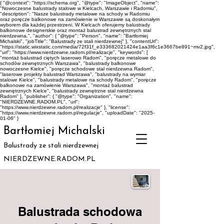
{ "@context": "https://schema.org", "@type": "ImageObject", "name":
"Nowoczesne balustrady stalowe w Kielcach, Warszawie i Radomiu",
"description": "Nasze balustrady metalowe na schody w Radomiu
oraz poręcze balkonowe na zamówienie w Warszawie są doskonałym
wyborem dla każdej przestrzeni. W Kielcach oferujemy balustrady
balkonowe designerskie oraz montaż balustrad zewnętrznych stal
nierdzewna.", "author": { "@type": "Person", "name": "Bartłomiej
Michalski", "jobTitle": "Balustrady ze stali nierdzewnej" }, "contentUrl":
"https://static.wixstatic.com/media/72f31f_e333682021424e1aa3f6c1e3667be891~mv2.jpg",
"url": "https://www.nierdzewne.radom.pl/realizacje", "keywords": [
"montaż balustrad ciętych laserowo Radom", "poręcze metalowe do
schodów zewnętrznych Warszawa", "balustrady balkonowe
nowoczesne Kielce", "poręcze schodowe stal nierdzewna Radom",
"laserowe projekty balustrad Warszawa", "balustrady na wymiar
stalowe Kielce", "balustrady metalowe na schody Radom", "poręcze
balkonowe na zamówienie Warszawa", "montaż balustrad
zewnętrznych Kielce", "balustrady zewnętrzne stal nierdzewna
Radom" ], "publisher": { "@type": "Organization", "name":
"NIERDZEWNE.RADOM.PL", "url":
"https://www.nierdzewne.radom.pl/realizacje" }, "license":
"https://www.nierdzewne.radom.pl/regulacje", "uploadDate": "2025-
01-06" }
Bartłomiej Michalski
Balustrady ze stali nierdzewnej
NIERDZEWNE.RADOM.PL
Balustrada schodowa