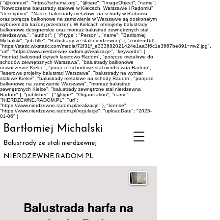
{ "@context": "https://schema.org", "@type": "ImageObject", "name":
"Nowoczesne balustrady stalowe w Kielcach, Warszawie i Radomiu",
"description": "Nasze balustrady metalowe na schody w Radomiu
oraz poręcze balkonowe na zamówienie w Warszawie są doskonałym
wyborem dla każdej przestrzeni. W Kielcach oferujemy balustrady
balkonowe designerskie oraz montaż balustrad zewnętrznych stal
nierdzewna.", "author": { "@type": "Person", "name": "Bartłomiej
Michalski", "jobTitle": "Balustrady ze stali nierdzewnej" }, "contentUrl":
"https://static.wixstatic.com/media/72f31f_e333682021424e1aa3f6c1e3667be891~mv2.jpg",
"url": "https://www.nierdzewne.radom.pl/realizacje", "keywords": [
"montaż balustrad ciętych laserowo Radom", "poręcze metalowe do
schodów zewnętrznych Warszawa", "balustrady balkonowe
nowoczesne Kielce", "poręcze schodowe stal nierdzewna Radom",
"laserowe projekty balustrad Warszawa", "balustrady na wymiar
stalowe Kielce", "balustrady metalowe na schody Radom", "poręcze
balkonowe na zamówienie Warszawa", "montaż balustrad
zewnętrznych Kielce", "balustrady zewnętrzne stal nierdzewna
Radom" ], "publisher": { "@type": "Organization", "name":
"NIERDZEWNE.RADOM.PL", "url":
"https://www.nierdzewne.radom.pl/realizacje" }, "license":
"https://www.nierdzewne.radom.pl/regulacje", "uploadDate": "2025-
01-06" }
Bartłomiej Michalski
Balustrady ze stali nierdzewnej
NIERDZEWNE.RADOM.PL
Balustrada harfa na