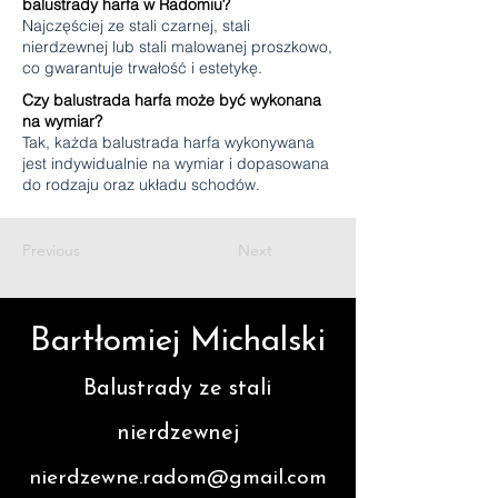
balustrady harfa w Radomiu?
Najczęściej ze stali czarnej, stali
nierdzewnej lub stali malowanej proszkowo,
co gwarantuje trwałość i estetykę.
Czy balustrada harfa może być wykonana
na wymiar?
Tak, każda balustrada harfa wykonywana
jest indywidualnie na wymiar i dopasowana
do rodzaju oraz układu schodów.
Previous
Next
Bartłomiej Michalski
Balustrady ze stali
nierdzewnej
nierdzewne.radom@gmail.com