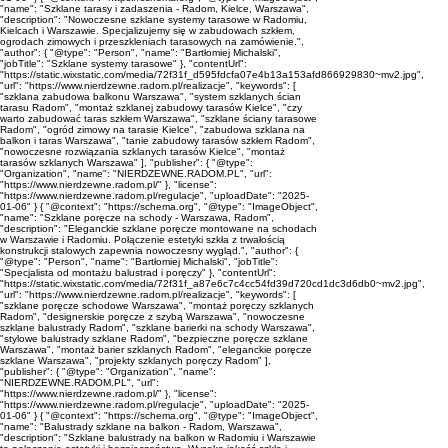
"name": "Szklane tarasy i zadaszenia - Radom, Kielce, Warszawa",
"description": "Nowoczesne szklane systemy tarasowe w Radomiu,
Kielcach i Warszawie. Specjalizujemy się w zabudowach szkłem,
ogrodach zimowych i przeszkleniach tarasowych na zamówienie.",
"author": { "@type": "Person", "name": "Bartłomiej Michalski",
"jobTitle": "Szklane systemy tarasowe" }, "contentUrl":
"https://static.wixstatic.com/media/72f31f_d595fdcfa07e4b13a153afd866929830~mv2.jpg",
"url": "https://www.nierdzewne.radom.pl/realizacje", "keywords": [
"szklana zabudowa balkonu Warszawa", "system szklanych ścian
tarasu Radom", "montaż szklanej zabudowy tarasów Kielce", "czy
warto zabudować taras szkłem Warszawa", "szklane ściany tarasowe
Radom", "ogród zimowy na tarasie Kielce", "zabudowa szklana na
balkon i taras Warszawa", "tanie zabudowy tarasów szkłem Radom",
"nowoczesne rozwiązania szklanych tarasów Kielce", "montaż
tarasów szklanych Warszawa" ], "publisher": { "@type":
"Organization", "name": "NIERDZEWNE.RADOM.PL", "url":
"https://www.nierdzewne.radom.pl/" }, "license":
"https://www.nierdzewne.radom.pl/regulacje", "uploadDate": "2025-
01-06" } { "@context": "https://schema.org", "@type": "ImageObject",
"name": "Szklane poręcze na schody - Warszawa, Radom",
"description": "Eleganckie szklane poręcze montowane na schodach
w Warszawie i Radomiu. Połączenie estetyki szkła z trwałością
konstrukcji stalowych zapewnia nowoczesny wygląd.", "author": {
"@type": "Person", "name": "Bartłomiej Michalski", "jobTitle":
"Specjalista od montażu balustrad i poręczy" }, "contentUrl":
"https://static.wixstatic.com/media/72f31f_a87e6c7c4cc54fd39d720cd1dc3d6db0~mv2.jpg",
"url": "https://www.nierdzewne.radom.pl/realizacje", "keywords": [
"szklane poręcze schodowe Warszawa", "montaż poręczy szklanych
Radom", "designerskie poręcze z szybą Warszawa", "nowoczesne
szklane balustrady Radom", "szklane barierki na schody Warszawa",
"stylowe balustrady szklane Radom", "bezpieczne poręcze szklane
Warszawa", "montaż barier szklanych Radom", "eleganckie poręcze
szklane Warszawa", "projekty szklanych poręczy Radom" ],
"publisher": { "@type": "Organization", "name":
"NIERDZEWNE.RADOM.PL", "url":
"https://www.nierdzewne.radom.pl/" }, "license":
"https://www.nierdzewne.radom.pl/regulacje", "uploadDate": "2025-
01-06" } { "@context": "https://schema.org", "@type": "ImageObject",
"name": "Balustrady szklane na balkon - Radom, Warszawa",
"description": "Szklane balustrady na balkon w Radomiu i Warszawie