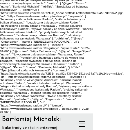
to połączenie estetyki i bezpieczeństwa. Wysoka jakość szkła i
montaż na najwyższym poziomie.", "author": { "@type": "Person",
"name": "Bartłomiej Michalski", "jobTitle": "Specjalista od balustrad
balkonowych" }, "contentUrl":
"https://static.wixstatic.com/media/72f31f_5bea1e89fc314e98a3fd1b9480458789~mv2.jpg",
"url": "https://www.nierdzewne.radom.pl/realizacje", "keywords": [
"balustrady szklane balkonowe Radom", "szklane balustrady na
balkon Warszawa", "bezpieczne balustrady szklane Radom",
"nowoczesne balkony szklane Warszawa", "montaż balustrad
balkonowych Radom", "stylowe balkony ze szkła Warszawa", "barierki
balkonowe szklane Radom", "projekty balkonowych balustrad
Warszawa", "szklane tarasy balkonowe Radom", "balustrady
balkonowe na zamówienie Warszawa" ], "publisher": { "@type":
"Organization", "name": "NIERDZEWNE.RADOM.PL", "url":
"https://www.nierdzewne.radom.pl/" }, "license":
"https://www.nierdzewne.radom.pl/regulacje", "uploadDate": "2025-
01-06" } { "@context": "https://schema.org", "@type": "ImageObject",
"name": "Nowoczesne balustrady szklane - Warszawa, Radom",
"description": "Profesjonalne balustrady szklane do wnętrz i na
zewnątrz. Połączenie trwałości i estetyki szkła, idealne do
nowoczesnych aranżacji w Warszawie i Radomiu.", "author": {
"@type": "Person", "name": "Bartłomiej Michalski", "jobTitle":
"Specjalista od szklanych konstrukcji" }, "contentUrl":
"https://static.wixstatic.com/media/72f31f_eaa82b4364624151bdc74a7fd19c24dc~mv2.jpg",
"url": "https://www.nierdzewne.radom.pl/realizacje", "keywords": [
"balustrady szklane wewnętrzne Warszawa", "szklane barierki
schodowe Radom", "montaż balustrad szklanych Warszawa",
"eleganckie balustrady na schody Radom", "stylowe poręcze szklane
Warszawa", "nowoczesne balustrady Radom", "projekty szklanych
balustrad Warszawa", "montaż konstrukcji szklanych Radom",
"balustrady schodowe Warszawa", "trwałe balustrady szklane
Radom" ], "publisher": { "@type": "Organization", "name":
"NIERDZEWNE.RADOM.PL", "url":
"https://www.nierdzewne.radom.pl/" }, "license":
"https://www.nierdzewne.radom.pl/regulacje", "uploadDate": "2025-
01-06" }
Bartłomiej Michalski
Balustrady ze stali nierdzewnej