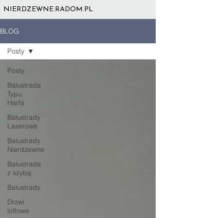
NIERDZEWNE.RADOM.PL
BLOG
Posty
Posty
Balustrada
Typu
Harfa
Balustrady
Laserowe
Balustrady
Nierdzewne
Balustrada
z szybą
Balustrady
Drzwi
loftowe