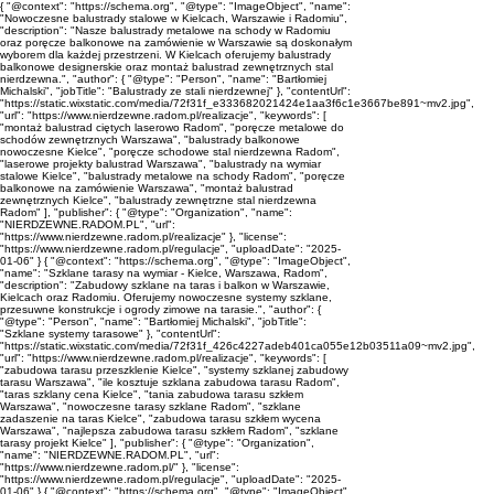
{ "@context": "https://schema.org", "@type": "ImageObject", "name":
"Nowoczesne balustrady stalowe w Kielcach, Warszawie i Radomiu",
"description": "Nasze balustrady metalowe na schody w Radomiu
oraz poręcze balkonowe na zamówienie w Warszawie są doskonałym
wyborem dla każdej przestrzeni. W Kielcach oferujemy balustrady
balkonowe designerskie oraz montaż balustrad zewnętrznych stal
nierdzewna.", "author": { "@type": "Person", "name": "Bartłomiej
Michalski", "jobTitle": "Balustrady ze stali nierdzewnej" }, "contentUrl":
"https://static.wixstatic.com/media/72f31f_e333682021424e1aa3f6c1e3667be891~mv2.jpg",
"url": "https://www.nierdzewne.radom.pl/realizacje", "keywords": [
"montaż balustrad ciętych laserowo Radom", "poręcze metalowe do
schodów zewnętrznych Warszawa", "balustrady balkonowe
nowoczesne Kielce", "poręcze schodowe stal nierdzewna Radom",
"laserowe projekty balustrad Warszawa", "balustrady na wymiar
stalowe Kielce", "balustrady metalowe na schody Radom", "poręcze
balkonowe na zamówienie Warszawa", "montaż balustrad
zewnętrznych Kielce", "balustrady zewnętrzne stal nierdzewna
Radom" ], "publisher": { "@type": "Organization", "name":
"NIERDZEWNE.RADOM.PL", "url":
"https://www.nierdzewne.radom.pl/realizacje" }, "license":
"https://www.nierdzewne.radom.pl/regulacje", "uploadDate": "2025-
01-06" } { "@context": "https://schema.org", "@type": "ImageObject",
"name": "Szklane tarasy na wymiar - Kielce, Warszawa, Radom",
"description": "Zabudowy szklane na taras i balkon w Warszawie,
Kielcach oraz Radomiu. Oferujemy nowoczesne systemy szklane,
przesuwne konstrukcje i ogrody zimowe na tarasie.", "author": {
"@type": "Person", "name": "Bartłomiej Michalski", "jobTitle":
"Szklane systemy tarasowe" }, "contentUrl":
"https://static.wixstatic.com/media/72f31f_426c4227adeb401ca055e12b03511a09~mv2.jpg",
"url": "https://www.nierdzewne.radom.pl/realizacje", "keywords": [
"zabudowa tarasu przeszklenie Kielce", "systemy szklanej zabudowy
tarasu Warszawa", "ile kosztuje szklana zabudowa tarasu Radom",
"taras szklany cena Kielce", "tania zabudowa tarasu szkłem
Warszawa", "nowoczesne tarasy szklane Radom", "szklane
zadaszenie na taras Kielce", "zabudowa tarasu szkłem wycena
Warszawa", "najlepsza zabudowa tarasu szkłem Radom", "szklane
tarasy projekt Kielce" ], "publisher": { "@type": "Organization",
"name": "NIERDZEWNE.RADOM.PL", "url":
"https://www.nierdzewne.radom.pl/" }, "license":
"https://www.nierdzewne.radom.pl/regulacje", "uploadDate": "2025-
01-06" } { "@context": "https://schema.org", "@type": "ImageObject",