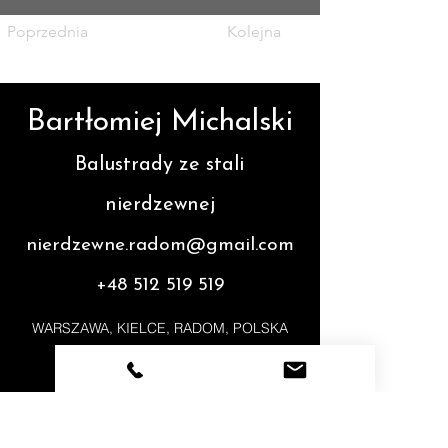
Poprzednia
Kolejna
Bartłomiej Michalski
Balustrady ze stali
nierdzewnej
nierdzewne.radom@gmail.com
+48 512 519 519
WARSZAWA, KIELCE, RADOM, POLSKA
FAQ
TERMINOLOG
NASZA
IA
OFERTA