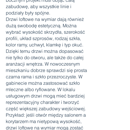
bocznym projekt musi objąć całą
zabudowę, aby wszystkie linie i
podziały były spójne.
Drzwi loftowe na wymiar dają również
dużą swobodę estetyczną. Można
wybrać wysokość skrzydła, szerokość
profili, układ szprosów, rodzaj szkła,
kolor ramy, uchwyt, klamkę i typ okuć.
Dzięki temu drzwi można dopasować
nie tylko do otworu, ale także do całej
aranżacji wnętrza. W nowoczesnym
mieszkaniu dobrze sprawdzi się prosta
czarna rama i szkło przezroczyste. W
gabinecie można zastosować szkło
mleczne albo ryflowane. W lokalu
usługowym drzwi mogą mieć bardziej
reprezentacyjny charakter i tworzyć
część większej zabudowy wejściowej.
Przykład: jeśli otwór między salonem a
korytarzem ma nietypową wysokość,
drzwi loftowe na wymiar mogą zostać