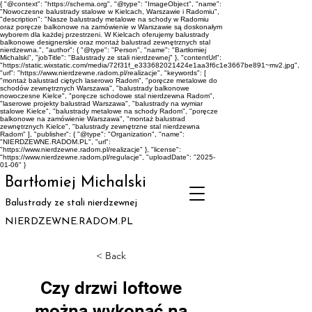
{ "@context": "https://schema.org", "@type": "ImageObject", "name":
"Nowoczesne balustrady stalowe w Kielcach, Warszawie i Radomiu",
"description": "Nasze balustrady metalowe na schody w Radomiu
oraz poręcze balkonowe na zamówienie w Warszawie są doskonałym
wyborem dla każdej przestrzeni. W Kielcach oferujemy balustrady
balkonowe designerskie oraz montaż balustrad zewnętrznych stal
nierdzewna.", "author": { "@type": "Person", "name": "Bartłomiej
Michalski", "jobTitle": "Balustrady ze stali nierdzewnej" }, "contentUrl":
"https://static.wixstatic.com/media/72f31f_e333682021424e1aa3f6c1e3667be891~mv2.jpg",
"url": "https://www.nierdzewne.radom.pl/realizacje", "keywords": [
"montaż balustrad ciętych laserowo Radom", "poręcze metalowe do
schodów zewnętrznych Warszawa", "balustrady balkonowe
nowoczesne Kielce", "poręcze schodowe stal nierdzewna Radom",
"laserowe projekty balustrad Warszawa", "balustrady na wymiar
stalowe Kielce", "balustrady metalowe na schody Radom", "poręcze
balkonowe na zamówienie Warszawa", "montaż balustrad
zewnętrznych Kielce", "balustrady zewnętrzne stal nierdzewna
Radom" ], "publisher": { "@type": "Organization", "name":
"NIERDZEWNE.RADOM.PL", "url":
"https://www.nierdzewne.radom.pl/realizacje" }, "license":
"https://www.nierdzewne.radom.pl/regulacje", "uploadDate": "2025-
01-06" }
Bartłomiej Michalski
Balustrady ze stali nierdzewnej
NIERDZEWNE.RADOM.PL
< Back
Czy drzwi loftowe
można wykonać na