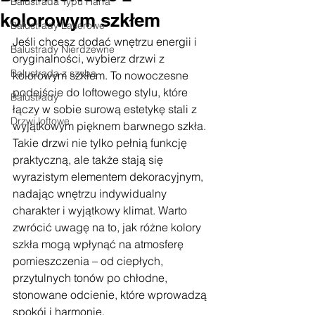
Balustrada Typu Harfa
kolorowym szkłem
Balustrady Laserowe
Jeśli chcesz dodać wnętrzu energii i 
Balustrady Nierdzewne
oryginalności, wybierz drzwi z 
Balustrada z szybą
kolorowym szkłem. To nowoczesne 
podejście do loftowego stylu, które 
Balustrady
łączy w sobie surową estetykę stali z 
Drzwi loftowe
wyjątkowym pięknem barwnego szkła. 
Takie drzwi nie tylko pełnią funkcję 
praktyczną, ale także stają się 
wyrazistym elementem dekoracyjnym, 
nadając wnętrzu indywidualny 
charakter i wyjątkowy klimat. Warto 
zwrócić uwagę na to, jak różne kolory 
szkła mogą wpłynąć na atmosferę 
pomieszczenia – od ciepłych, 
przytulnych tonów po chłodne, 
stonowane odcienie, które wprowadzą 
spokój i harmonię.