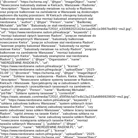
{ "@context": "https://schema.org", "@type": "ImageObject", "name":
"Nowoczesne balustrady stalowe w Kielcach, Warszawie i Radomiu",
"description": "Nasze balustrady metalowe na schody w Radomiu
oraz poręcze balkonowe na zamówienie w Warszawie są doskonałym
wyborem dla każdej przestrzeni. W Kielcach oferujemy balustrady
balkonowe designerskie oraz montaż balustrad zewnętrznych stal
nierdzewna.", "author": { "@type": "Person", "name": "Bartłomiej
Michalski", "jobTitle": "Balustrady ze stali nierdzewnej" }, "contentUrl":
"https://static.wixstatic.com/media/72f31f_e333682021424e1aa3f6c1e3667be891~mv2.jpg",
"url": "https://www.nierdzewne.radom.pl/realizacje", "keywords": [
"montaż balustrad ciętych laserowo Radom", "poręcze metalowe do
schodów zewnętrznych Warszawa", "balustrady balkonowe
nowoczesne Kielce", "poręcze schodowe stal nierdzewna Radom",
"laserowe projekty balustrad Warszawa", "balustrady na wymiar
stalowe Kielce", "balustrady metalowe na schody Radom", "poręcze
balkonowe na zamówienie Warszawa", "montaż balustrad
zewnętrznych Kielce", "balustrady zewnętrzne stal nierdzewna
Radom" ], "publisher": { "@type": "Organization", "name":
"NIERDZEWNE.RADOM.PL", "url":
"https://www.nierdzewne.radom.pl/realizacje" }, "license":
"https://www.nierdzewne.radom.pl/regulacje", "uploadDate": "2025-
01-06" } { "@context": "https://schema.org", "@type": "ImageObject",
"name": "Szklane tarasy i zadaszenia - Radom, Kielce, Warszawa",
"description": "Nowoczesne szklane systemy tarasowe w Radomiu,
Kielcach i Warszawie. Specjalizujemy się w zabudowach szkłem,
ogrodach zimowych i przeszkleniach tarasowych na zamówienie.",
"author": { "@type": "Person", "name": "Bartłomiej Michalski",
"jobTitle": "Szklane systemy tarasowe" }, "contentUrl":
"https://static.wixstatic.com/media/72f31f_d595fdcfa07e4b13a153afd866929830~mv2.jpg",
"url": "https://www.nierdzewne.radom.pl/realizacje", "keywords": [
"szklana zabudowa balkonu Warszawa", "system szklanych ścian
tarasu Radom", "montaż szklanej zabudowy tarasów Kielce", "czy
warto zabudować taras szkłem Warszawa", "szklane ściany tarasowe
Radom", "ogród zimowy na tarasie Kielce", "zabudowa szklana na
balkon i taras Warszawa", "tanie zabudowy tarasów szkłem Radom",
"nowoczesne rozwiązania szklanych tarasów Kielce", "montaż
tarasów szklanych Warszawa" ], "publisher": { "@type":
"Organization", "name": "NIERDZEWNE.RADOM.PL", "url":
"https://www.nierdzewne.radom.pl/" }, "license":
"https://www.nierdzewne.radom.pl/regulacje", "uploadDate": "2025-
01-06" } { "@context": "https://schema.org", "@type": "ImageObject",