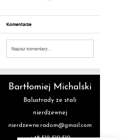
Komentarze
Drzwi loftowe 
Napisz komentarz...
Drzwi szklane w
stalowej ramie
Bartłomiej Michalski
Balustrady ze stali
nierdzewnej
nierdzewne.radom@gmail.com
+48 512 519 519