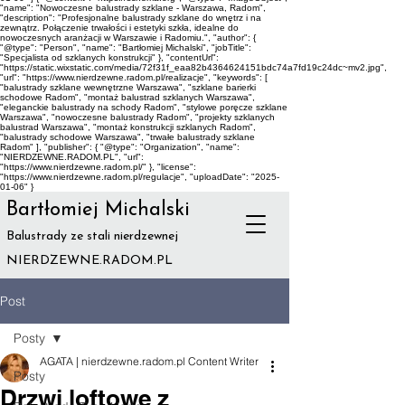
"name": "Nowoczesne balustrady szklane - Warszawa, Radom",
"description": "Profesjonalne balustrady szklane do wnętrz i na
zewnątrz. Połączenie trwałości i estetyki szkła, idealne do
nowoczesnych aranżacji w Warszawie i Radomiu.", "author": {
"@type": "Person", "name": "Bartłomiej Michalski", "jobTitle":
"Specjalista od szklanych konstrukcji" }, "contentUrl":
"https://static.wixstatic.com/media/72f31f_eaa82b4364624151bdc74a7fd19c24dc~mv2.jpg",
"url": "https://www.nierdzewne.radom.pl/realizacje", "keywords": [
"balustrady szklane wewnętrzne Warszawa", "szklane barierki
schodowe Radom", "montaż balustrad szklanych Warszawa",
"eleganckie balustrady na schody Radom", "stylowe poręcze szklane
Warszawa", "nowoczesne balustrady Radom", "projekty szklanych
balustrad Warszawa", "montaż konstrukcji szklanych Radom",
"balustrady schodowe Warszawa", "trwałe balustrady szklane
Radom" ], "publisher": { "@type": "Organization", "name":
"NIERDZEWNE.RADOM.PL", "url":
"https://www.nierdzewne.radom.pl/" }, "license":
"https://www.nierdzewne.radom.pl/regulacje", "uploadDate": "2025-
01-06" }
Bartłomiej Michalski
Balustrady ze stali nierdzewnej
NIERDZEWNE.RADOM.PL
Post
Posty
AGATA | nierdzewne.radom.pl Content Writer
Posty
Drzwi loftowe z