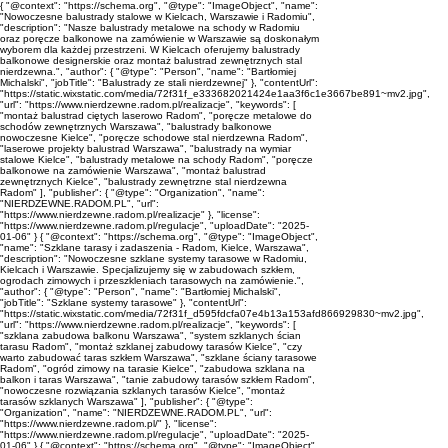
{ "@context": "https://schema.org", "@type": "ImageObject", "name":
"Nowoczesne balustrady stalowe w Kielcach, Warszawie i Radomiu",
"description": "Nasze balustrady metalowe na schody w Radomiu
oraz poręcze balkonowe na zamówienie w Warszawie są doskonałym
wyborem dla każdej przestrzeni. W Kielcach oferujemy balustrady
balkonowe designerskie oraz montaż balustrad zewnętrznych stal
nierdzewna.", "author": { "@type": "Person", "name": "Bartłomiej
Michalski", "jobTitle": "Balustrady ze stali nierdzewnej" }, "contentUrl":
"https://static.wixstatic.com/media/72f31f_e333682021424e1aa3f6c1e3667be891~mv2.jpg",
"url": "https://www.nierdzewne.radom.pl/realizacje", "keywords": [
"montaż balustrad ciętych laserowo Radom", "poręcze metalowe do
schodów zewnętrznych Warszawa", "balustrady balkonowe
nowoczesne Kielce", "poręcze schodowe stal nierdzewna Radom",
"laserowe projekty balustrad Warszawa", "balustrady na wymiar
stalowe Kielce", "balustrady metalowe na schody Radom", "poręcze
balkonowe na zamówienie Warszawa", "montaż balustrad
zewnętrznych Kielce", "balustrady zewnętrzne stal nierdzewna
Radom" ], "publisher": { "@type": "Organization", "name":
"NIERDZEWNE.RADOM.PL", "url":
"https://www.nierdzewne.radom.pl/realizacje" }, "license":
"https://www.nierdzewne.radom.pl/regulacje", "uploadDate": "2025-
01-06" } { "@context": "https://schema.org", "@type": "ImageObject",
"name": "Szklane tarasy i zadaszenia - Radom, Kielce, Warszawa",
"description": "Nowoczesne szklane systemy tarasowe w Radomiu,
Kielcach i Warszawie. Specjalizujemy się w zabudowach szkłem,
ogrodach zimowych i przeszkleniach tarasowych na zamówienie.",
"author": { "@type": "Person", "name": "Bartłomiej Michalski",
"jobTitle": "Szklane systemy tarasowe" }, "contentUrl":
"https://static.wixstatic.com/media/72f31f_d595fdcfa07e4b13a153afd866929830~mv2.jpg",
"url": "https://www.nierdzewne.radom.pl/realizacje", "keywords": [
"szklana zabudowa balkonu Warszawa", "system szklanych ścian
tarasu Radom", "montaż szklanej zabudowy tarasów Kielce", "czy
warto zabudować taras szkłem Warszawa", "szklane ściany tarasowe
Radom", "ogród zimowy na tarasie Kielce", "zabudowa szklana na
balkon i taras Warszawa", "tanie zabudowy tarasów szkłem Radom",
"nowoczesne rozwiązania szklanych tarasów Kielce", "montaż
tarasów szklanych Warszawa" ], "publisher": { "@type":
"Organization", "name": "NIERDZEWNE.RADOM.PL", "url":
"https://www.nierdzewne.radom.pl/" }, "license":
"https://www.nierdzewne.radom.pl/regulacje", "uploadDate": "2025-
01-06" } { "@context": "https://schema.org", "@type": "ImageObject",