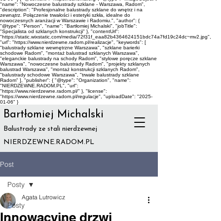
"name": "Nowoczesne balustrady szklane - Warszawa, Radom",
"description": "Profesjonalne balustrady szklane do wnętrz i na
zewnątrz. Połączenie trwałości i estetyki szkła, idealne do
nowoczesnych aranżacji w Warszawie i Radomiu.", "author": {
"@type": "Person", "name": "Bartłomiej Michalski", "jobTitle":
"Specjalista od szklanych konstrukcji" }, "contentUrl":
"https://static.wixstatic.com/media/72f31f_eaa82b4364624151bdc74a7fd19c24dc~mv2.jpg",
"url": "https://www.nierdzewne.radom.pl/realizacje", "keywords": [
"balustrady szklane wewnętrzne Warszawa", "szklane barierki
schodowe Radom", "montaż balustrad szklanych Warszawa",
"eleganckie balustrady na schody Radom", "stylowe poręcze szklane
Warszawa", "nowoczesne balustrady Radom", "projekty szklanych
balustrad Warszawa", "montaż konstrukcji szklanych Radom",
"balustrady schodowe Warszawa", "trwałe balustrady szklane
Radom" ], "publisher": { "@type": "Organization", "name":
"NIERDZEWNE.RADOM.PL", "url":
"https://www.nierdzewne.radom.pl/" }, "license":
"https://www.nierdzewne.radom.pl/regulacje", "uploadDate": "2025-
01-06" }
Bartłomiej Michalski
Balustrady ze stali nierdzewnej
NIERDZEWNE.RADOM.PL
Post
Posty
Agata Lutrowicz
Posty
Innowacyjne drzwi