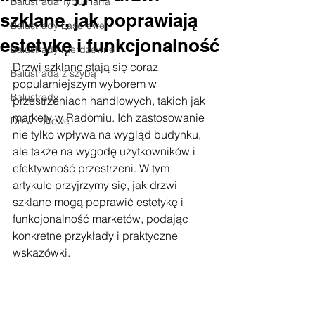
Balustrada Typu Harfa
szklane, jak poprawiają
Balustrady Laserowe
estetykę i funkcjonalność
Balustrady Nierdzewne
Drzwi szklane stają się coraz 
Balustrada z szybą
popularniejszym wyborem w 
Balustrady
przestrzeniach handlowych, takich jak 
markety w Radomiu. Ich zastosowanie 
Drzwi loftowe
nie tylko wpływa na wygląd budynku, 
ale także na wygodę użytkowników i 
efektywność przestrzeni. W tym 
artykule przyjrzymy się, jak drzwi 
szklane mogą poprawić estetykę i 
funkcjonalność marketów, podając 
konkretne przykłady i praktyczne 
wskazówki.