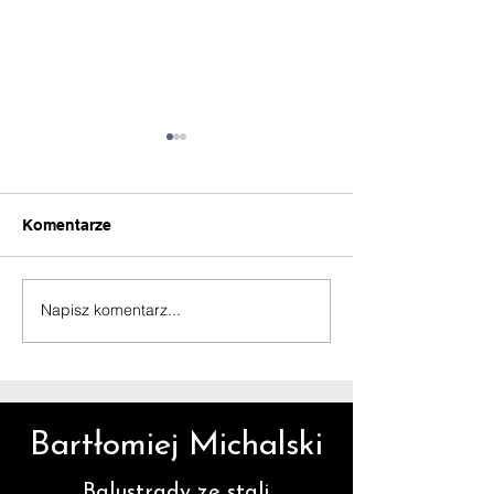
Komentarze
Drzwi z czarną stalą
Napisz komentarz...
Drzwi przesuw
loftowe
Bartłomiej Michalski
Balustrady ze stali