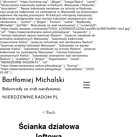
{ "@context": "https://schema.org", "@type": "ImageObject", "name":
"Nowoczesne balustrady stalowe w Kielcach, Warszawie i Radomiu",
"description": "Nasze balustrady metalowe na schody w Radomiu
oraz poręcze balkonowe na zamówienie w Warszawie są doskonałym
wyborem dla każdej przestrzeni. W Kielcach oferujemy balustrady
balkonowe designerskie oraz montaż balustrad zewnętrznych stal
nierdzewna.", "author": { "@type": "Person", "name": "Bartłomiej
Michalski", "jobTitle": "Balustrady ze stali nierdzewnej" }, "contentUrl":
"https://static.wixstatic.com/media/72f31f_e333682021424e1aa3f6c1e3667be891~mv2.jpg",
"url": "https://www.nierdzewne.radom.pl/realizacje", "keywords": [
"montaż balustrad ciętych laserowo Radom", "poręcze metalowe do
schodów zewnętrznych Warszawa", "balustrady balkonowe
nowoczesne Kielce", "poręcze schodowe stal nierdzewna Radom",
"laserowe projekty balustrad Warszawa", "balustrady na wymiar
stalowe Kielce", "balustrady metalowe na schody Radom", "poręcze
balkonowe na zamówienie Warszawa", "montaż balustrad
zewnętrznych Kielce", "balustrady zewnętrzne stal nierdzewna
Radom" ], "publisher": { "@type": "Organization", "name":
"NIERDZEWNE.RADOM.PL", "url":
"https://www.nierdzewne.radom.pl/realizacje" }, "license":
"https://www.nierdzewne.radom.pl/regulacje", "uploadDate": "2025-
01-06" }
Bartłomiej Michalski
Balustrady ze stali nierdzewnej
NIERDZEWNE.RADOM.PL
< Back
Ścianka działowa
loftowa