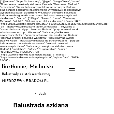
{ "@context": "https://schema.org", "@type": "ImageObject", "name":
"Nowoczesne balustrady stalowe w Kielcach, Warszawie i Radomiu",
"description": "Nasze balustrady metalowe na schody w Radomiu
oraz poręcze balkonowe na zamówienie w Warszawie są doskonałym
wyborem dla każdej przestrzeni. W Kielcach oferujemy balustrady
balkonowe designerskie oraz montaż balustrad zewnętrznych stal
nierdzewna.", "author": { "@type": "Person", "name": "Bartłomiej
Michalski", "jobTitle": "Balustrady ze stali nierdzewnej" }, "contentUrl":
"https://static.wixstatic.com/media/72f31f_e333682021424e1aa3f6c1e3667be891~mv2.jpg",
"url": "https://www.nierdzewne.radom.pl/realizacje", "keywords": [
"montaż balustrad ciętych laserowo Radom", "poręcze metalowe do
schodów zewnętrznych Warszawa", "balustrady balkonowe
nowoczesne Kielce", "poręcze schodowe stal nierdzewna Radom",
"laserowe projekty balustrad Warszawa", "balustrady na wymiar
stalowe Kielce", "balustrady metalowe na schody Radom", "poręcze
balkonowe na zamówienie Warszawa", "montaż balustrad
zewnętrznych Kielce", "balustrady zewnętrzne stal nierdzewna
Radom" ], "publisher": { "@type": "Organization", "name":
"NIERDZEWNE.RADOM.PL", "url":
"https://www.nierdzewne.radom.pl/realizacje" }, "license":
"https://www.nierdzewne.radom.pl/regulacje", "uploadDate": "2025-
01-06" }
Bartłomiej Michalski
Balustrady ze stali nierdzewnej
NIERDZEWNE.RADOM.PL
< Back
Balustrada szklana