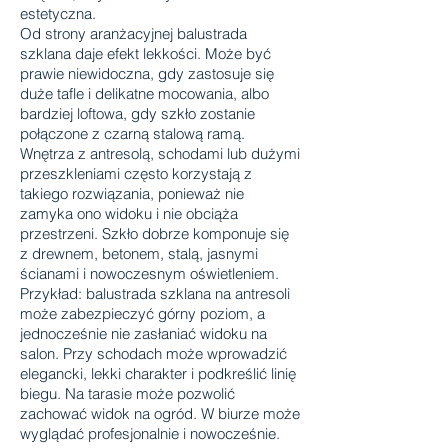
estetyczna.
Od strony aranżacyjnej balustrada
szklana daje efekt lekkości. Może być
prawie niewidoczna, gdy zastosuje się
duże tafle i delikatne mocowania, albo
bardziej loftowa, gdy szkło zostanie
połączone z czarną stalową ramą.
Wnętrza z antresolą, schodami lub dużymi
przeszkleniami często korzystają z
takiego rozwiązania, ponieważ nie
zamyka ono widoku i nie obciąża
przestrzeni. Szkło dobrze komponuje się
z drewnem, betonem, stalą, jasnymi
ścianami i nowoczesnym oświetleniem.
Przykład: balustrada szklana na antresoli
może zabezpieczyć górny poziom, a
jednocześnie nie zasłaniać widoku na
salon. Przy schodach może wprowadzić
elegancki, lekki charakter i podkreślić linię
biegu. Na tarasie może pozwolić
zachować widok na ogród. W biurze może
wyglądać profesjonalnie i nowocześnie.