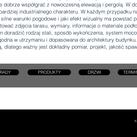
oże dobrze współgrać z nowoczesną elewacją i pergolą. W 
ardziej industrialnego charakteru. W każdym przypadku nal
 silne warunki pogodowe i jaki efekt wizualny ma powstać 
wać zdjęcia tarasu, wymiary, informacje o materiale podło
 doradzić rodzaj stali, sposób wykończenia, system mocow
godna w utrzymaniu i dopasowana do architektury budynku
ką, dlatego ważny jest dokładny pomiar, projekt, jakość spa
RADY
PRODUKTY
DRZWI
TERMI
K