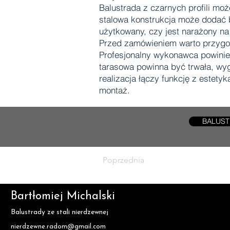
Balustrada z czarnych profili m
stalowa konstrukcja może dodać b
użytkowany, czy jest narażony na
Przed zamówieniem warto przygoto
Profesjonalny wykonawca powinien
tarasowa powinna być trwała, wy
realizacja łączy funkcję z estety
montaż.
BALUST
Poprzednia
Bartłomiej Michalski
Balustrady ze stali nierdzewnej
nierdzewne.radom@gmail.com