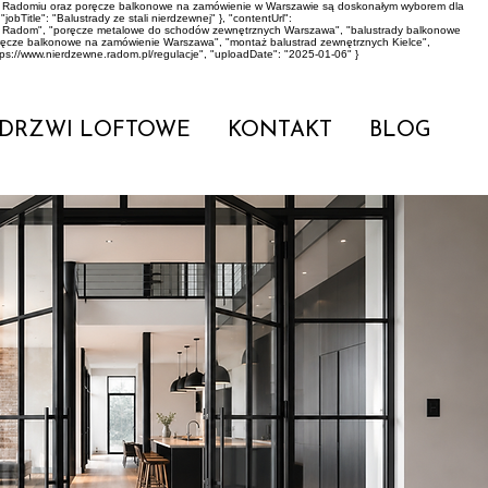
dy w Radomiu oraz poręcze balkonowe na zamówienie w Warszawie są doskonałym wyborem dla
bTitle": "Balustrady ze stali nierdzewnej" }, "contentUrl":
rowo Radom", "poręcze metalowe do schodów zewnętrznych Warszawa", "balustrady balkonowe
oręcze balkonowe na zamówienie Warszawa", "montaż balustrad zewnętrznych Kielce",
tps://www.nierdzewne.radom.pl/regulacje", "uploadDate": "2025-01-06" }
DRZWI LOFTOWE
KONTAKT
BLOG