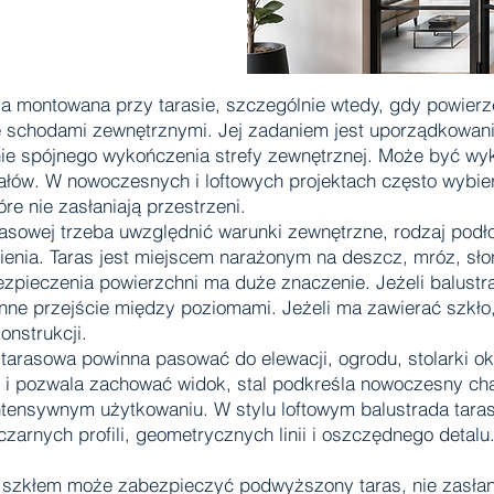
ja montowana przy tarasie, szczególnie wtedy, gdy powierzc
ze schodami zewnętrznymi. Jej zadaniem jest uporządkowan
nie spójnego wykończenia strefy zewnętrznej. Może być wyko
ałów. W nowoczesnych i loftowych projektach często wybiera
re nie zasłaniają przestrzeni.
rasowej trzeba uwzględnić warunki zewnętrzne, rodzaj podł
ienia. Taras jest miejscem narażonym na deszcz, mróz, sło
ezpieczenia powierzchni ma duże znaczenie. Jeżeli balust
nne przejście między poziomami. Jeżeli ma zawierać szkł
onstrukcji.
 tarasowa powinna pasować do elewacji, ogrodu, stolarki ok
 i pozwala zachować widok, stal podkreśla nowoczesny cha
tensywnym użytkowaniu. W stylu loftowym balustrada tara
zarnych profili, geometrycznych linii i oszczędnego detalu.
e szkłem może zabezpieczyć podwyższony taras, nie zasłan