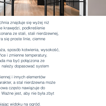
hnia znajduje się wyżej niż
ie krawędzi, podkreślenie
nana ze stali, stali nierdzewnej,
 się proste linie, ciemne
oża, sposób kotwienia, wysokość,
ńce i zmienne temperatury,
rada ma być połączona ze
o, należy dopasować system
iennej i innych elementów
rakter, a stal nierdzewna może
sowa często nawiązuje do
 Ważne jest, aby nie była zbyt
iając widoku na ogród.