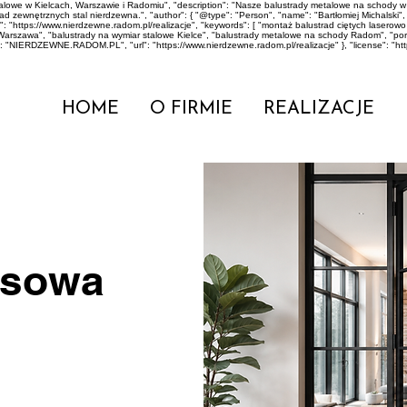
stalowe w Kielcach, Warszawie i Radomiu", "description": "Nasze balustrady metalowe na scho
zewnętrznych stal nierdzewna.", "author": { "@type": "Person", "name": "Bartłomiej Michalski", "jo
: "https://www.nierdzewne.radom.pl/realizacje", "keywords": [ "montaż balustrad ciętych lase
Warszawa", "balustrady na wymiar stalowe Kielce", "balustrady metalowe na schody Radom", "p
": "NIERDZEWNE.RADOM.PL", "url": "https://www.nierdzewne.radom.pl/realizacje" }, "license": "ht
HOME
O FIRMIE
REALIZACJE
asowa