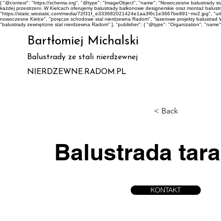
{ "@context": "https://schema.org", "@type": "ImageObject", "name": "Nowoczesne balustrady 
każdej przestrzeni. W Kielcach oferujemy balustrady balkonowe designerskie oraz montaż balustrad 
"https://static.wixstatic.com/media/72f31f_e333682021424e1aa3f6c1e3667be891~mv2.jpg", "url"
nowoczesne Kielce", "poręcze schodowe stal nierdzewna Radom", "laserowe projekty balustrad 
"balustrady zewnętrzne stal nierdzewna Radom" ], "publisher": { "@type": "Organization", "name
Bartłomiej Michalski
Balustrady ze stali nierdzewnej
NIERDZEWNE.RADOM.PL
< Back
Balustrada tar
KONTAKT