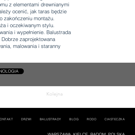
domu z elementami drewnianymi
eży ocenić, jak taras będzie
po zakończeniu montażu.
ża i oczekiwanym stylu.
ania i wypełnienie. Balustrada
. Dobrze zaprojektowana
wania, malowania i staranny
NOLOGIA
Kolejna
ONTAKT
DRZWI
BALUSTRADY
BLOG
RODO
CIASTECZKA
WARSZAWA, KIELCE, RADOM, POLSKA