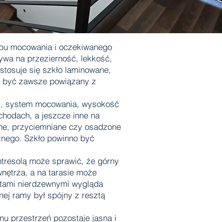
sobu mocowania i oczekiwanego
ywa na przezierność, lekkość,
 stosuje się szkło laminowane,
en być zawsze powiązany z
dzi, system mocowania, wysokość
chodach, a jeszcze inne na
czne, przyciemniane czy osadzone
cznego. Szkło powinno być
ntresolą może sprawić, że górny
nętrza, a na tarasie może
entami nierdzewnymi wygląda
nej ramy był spójny z resztą
mu przestrzeń pozostaje jasna i