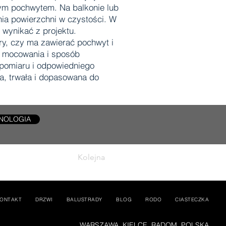
tym pochwytem. Na balkonie lub
ia powierzchni w czystości. W
wynikać z projektu.
ry, czy ma zawierać pochwyt i
a, mocowania i sposób
pomiaru i odpowiedniego
ka, trwała i dopasowana do
NOLOGIA
Kolejna
ONTAKT
DRZWI
BALUSTRADY
BLOG
RODO
CIASTECZKA
WARSZAWA, KIELCE, RADOM, POLSKA