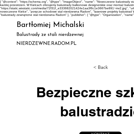
{ "@context": "https://schema.org", "@type": "ImageObject", "name": "Nowoczesne balustrady 
każdej przestrzeni. W Kielcach oferujemy balustrady balkonowe designerskie oraz montaż balustrad 
"https://static.wixstatic.com/media/72f31f_e333682021424e1aa3f6c1e3667be891~mv2.jpg", "url"
nowoczesne Kielce", "poręcze schodowe stal nierdzewna Radom", "laserowe projekty balustrad 
"balustrady zewnętrzne stal nierdzewna Radom" ], "publisher": { "@type": "Organization", "name
Bartłomiej Michalski
Balustrady ze stali nierdzewnej
NIERDZEWNE.RADOM.PL
< Back
Bezpieczne sz
balustradz