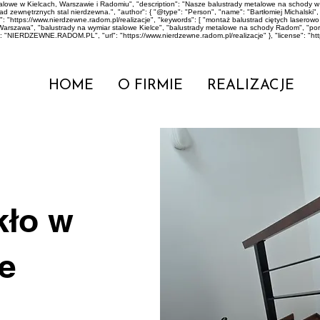
stalowe w Kielcach, Warszawie i Radomiu", "description": "Nasze balustrady metalowe na scho
zewnętrznych stal nierdzewna.", "author": { "@type": "Person", "name": "Bartłomiej Michalski", "jo
: "https://www.nierdzewne.radom.pl/realizacje", "keywords": [ "montaż balustrad ciętych lase
Warszawa", "balustrady na wymiar stalowe Kielce", "balustrady metalowe na schody Radom", "p
": "NIERDZEWNE.RADOM.PL", "url": "https://www.nierdzewne.radom.pl/realizacje" }, "license": "ht
HOME
O FIRMIE
REALIZACJE
kło w
ie