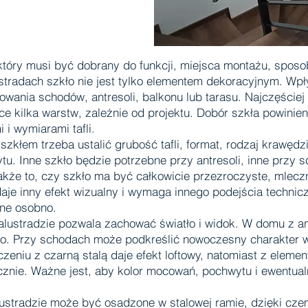
, który musi być dobrany do funkcji, miejsca montażu, spo
ustradach szkło nie jest tylko elementem dekoracyjnym. Wpł
owania schodów, antresoli, balkonu lub tarasu. Najczęściej
ce kilka warstw, zależnie od projektu. Dobór szkła powini
i wymiarami tafli.
 szkłem trzeba ustalić grubość tafli, format, rodzaj krawę
u. Inne szkło będzie potrzebne przy antresoli, inne przy s
 także to, czy szkło ma być całkowicie przezroczyste, mle
daje inny efekt wizualny i wymaga innego podejścia techni
ane osobno.
alustradzie pozwala zachować światło i widok. W domu z a
ko. Przy schodach może podkreślić nowoczesny charakter w
zeniu z czarną stalą daje efekt loftowy, natomiast z elem
ycznie. Ważne jest, aby kolor mocowań, pochwytu i ewentual
alustradzie może być osadzone w stalowej ramie, dzięki cze