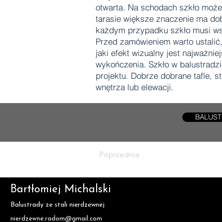
otwarta. Na schodach szkło może 
tarasie większe znaczenie ma do
każdym przypadku szkło musi wsp
Przed zamówieniem warto ustalić
jaki efekt wizualny jest najważn
wykończenia. Szkło w balustradz
projektu. Dobrze dobrane tafle, s
wnętrza lub elewacji.
BALUST
Poprzednia
Bartłomiej Michalski
Balustrady ze stali nierdzewnej
nierdzewne.radom@gmail.com