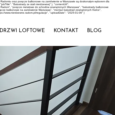
dy w Radomiu oraz poręcze balkonowe na zamówienie w Warszawie są doskonałym wyborem dla
bTitle": "Balustrady ze stali nierdzewnej" }, "contentUrl":
rowo Radom", "poręcze metalowe do schodów zewnętrznych Warszawa", "balustrady balkonowe
oręcze balkonowe na zamówienie Warszawa", "montaż balustrad zewnętrznych Kielce",
tps://www.nierdzewne.radom.pl/regulacje", "uploadDate": "2025-01-06" }
DRZWI LOFTOWE
KONTAKT
BLOG