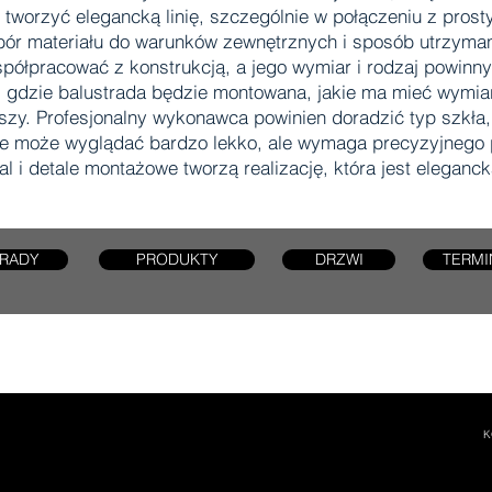
tworzyć elegancką linię, szczególnie w połączeniu z pros
bór materiału do warunków zewnętrznych i sposób utrzyman
ółpracować z konstrukcją, a jego wymiar i rodzaj powinny 
, gdzie balustrada będzie montowana, jakie ma mieć wymia
iejszy. Profesjonalny wykonawca powinien doradzić typ szkł
ie może wyglądać bardzo lekko, ale wymaga precyzyjnego 
tal i detale montażowe tworzą realizację, która jest eleganc
RADY
PRODUKTY
DRZWI
TERMI
K