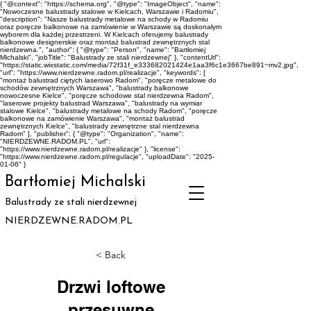
{ "@context": "https://schema.org", "@type": "ImageObject", "name":
"Nowoczesne balustrady stalowe w Kielcach, Warszawie i Radomiu",
"description": "Nasze balustrady metalowe na schody w Radomiu
oraz poręcze balkonowe na zamówienie w Warszawie są doskonałym
wyborem dla każdej przestrzeni. W Kielcach oferujemy balustrady
balkonowe designerskie oraz montaż balustrad zewnętrznych stal
nierdzewna.", "author": { "@type": "Person", "name": "Bartłomiej
Michalski", "jobTitle": "Balustrady ze stali nierdzewnej" }, "contentUrl":
"https://static.wixstatic.com/media/72f31f_e333682021424e1aa3f6c1e3667be891~mv2.jpg",
"url": "https://www.nierdzewne.radom.pl/realizacje", "keywords": [
"montaż balustrad ciętych laserowo Radom", "poręcze metalowe do
schodów zewnętrznych Warszawa", "balustrady balkonowe
nowoczesne Kielce", "poręcze schodowe stal nierdzewna Radom",
"laserowe projekty balustrad Warszawa", "balustrady na wymiar
stalowe Kielce", "balustrady metalowe na schody Radom", "poręcze
balkonowe na zamówienie Warszawa", "montaż balustrad
zewnętrznych Kielce", "balustrady zewnętrzne stal nierdzewna
Radom" ], "publisher": { "@type": "Organization", "name":
"NIERDZEWNE.RADOM.PL", "url":
"https://www.nierdzewne.radom.pl/realizacje" }, "license":
"https://www.nierdzewne.radom.pl/regulacje", "uploadDate": "2025-
01-06" }
Bartłomiej Michalski
Balustrady ze stali nierdzewnej
NIERDZEWNE.RADOM.PL
< Back
Drzwi loftowe
przesuwne