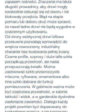
zapasem nośności. Znaczenie ma także
długość prowadnicy, aby drzwi mogły
swobodnie odsunąć się od otworu i nie
blokowały przejścia. Błąd na etapie
pomiaru lub doboru okuć może sprawić,
że nawet ładne drzwi nie będą wygodne w
codziennym użytkowaniu.
Od strony estetycznej drzwi loftowe
przesuwne pozwalają wprowadzić do
wnętrza nowoczesny, industrialny
charakter bez budowania pełnej ściany.
Czarne profile, szprosy i duże tafle szkła
porządkują przestrzeń, ale nadal
przepuszczają światło. Można
zastosować szkło przezroczyste,
mleczne, ryflowane, ornamentowe albo
inne szkło dobrane do funkcji
pomieszczenia. W gabinecie ważna może
być częściowa prywatność, w salonie
lekkość i widok, a w garderobie dyskretne
zasłonięcie zawartości. Dlatego każdy
projekt powinien być dopasowany do
konkretnego miejsca, a nie kopiowany