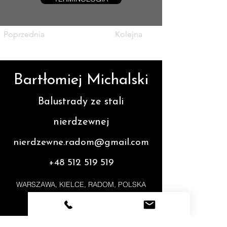
Poprzednia
Kolejna
Bartłomiej Michalski
Balustrady ze stali
nierdzewnej
nierdzewne.radom@gmail.com
+48 512 519 519
WARSZAWA, KIELCE, RADOM, POLSKA
FAQ
TERMINOLOG
NASZA
IA
OFERTA