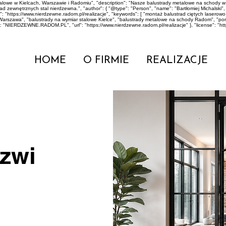
stalowe w Kielcach, Warszawie i Radomiu", "description": "Nasze balustrady metalowe na scho
zewnętrznych stal nierdzewna.", "author": { "@type": "Person", "name": "Bartłomiej Michalski", "jo
: "https://www.nierdzewne.radom.pl/realizacje", "keywords": [ "montaż balustrad ciętych lase
Warszawa", "balustrady na wymiar stalowe Kielce", "balustrady metalowe na schody Radom", "p
": "NIERDZEWNE.RADOM.PL", "url": "https://www.nierdzewne.radom.pl/realizacje" }, "license": "ht
HOME
O FIRMIE
REALIZACJE
zwi