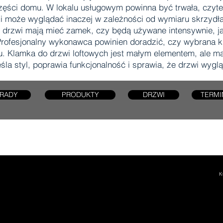
części domu. W lokalu usługowym powinna być trwała, czytel
 może wyglądać inaczej w zależności od wymiaru skrzydła, k
 drzwi mają mieć zamek, czy będą używane intensywnie, jaki
rofesjonalny wykonawca powinien doradzić, czy wybrana kl
 Klamka do drzwi loftowych jest małym elementem, ale ma
śla styl, poprawia funkcjonalność i sprawia, że drzwi wyglą
RADY
PRODUKTY
DRZWI
TERMI
K