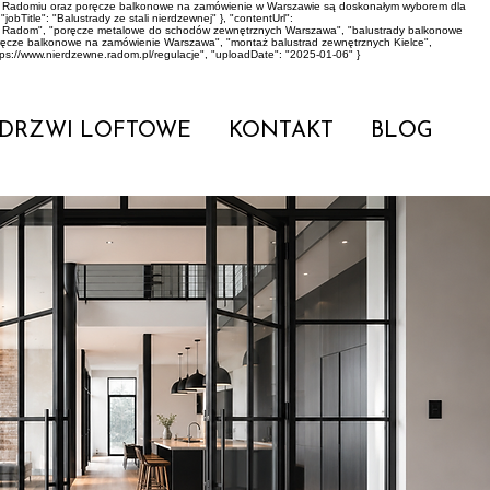
dy w Radomiu oraz poręcze balkonowe na zamówienie w Warszawie są doskonałym wyborem dla
bTitle": "Balustrady ze stali nierdzewnej" }, "contentUrl":
rowo Radom", "poręcze metalowe do schodów zewnętrznych Warszawa", "balustrady balkonowe
oręcze balkonowe na zamówienie Warszawa", "montaż balustrad zewnętrznych Kielce",
tps://www.nierdzewne.radom.pl/regulacje", "uploadDate": "2025-01-06" }
DRZWI LOFTOWE
KONTAKT
BLOG