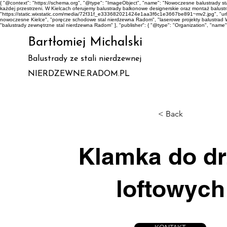
{ "@context": "https://schema.org", "@type": "ImageObject", "name": "Nowoczesne balustrady 
każdej przestrzeni. W Kielcach oferujemy balustrady balkonowe designerskie oraz montaż balustrad 
"https://static.wixstatic.com/media/72f31f_e333682021424e1aa3f6c1e3667be891~mv2.jpg", "url"
nowoczesne Kielce", "poręcze schodowe stal nierdzewna Radom", "laserowe projekty balustrad 
"balustrady zewnętrzne stal nierdzewna Radom" ], "publisher": { "@type": "Organization", "name
Bartłomiej Michalski
Balustrady ze stali nierdzewnej
NIERDZEWNE.RADOM.PL
< Back
Klamka do dr
loftowych