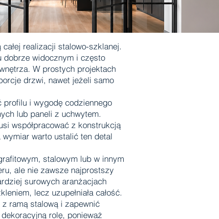
ałej realizacji stalowo-szklanej.
cu dobrze widocznym i często
wnętrza. W prostych projektach
orcje drzwi, nawet jeżeli samo
 profilu i wygodę codziennego
nych lub paneli z uchwytem.
musi współpracować z konstrukcją
wymiar warto ustalić ten detal
 grafitowym, stalowym lub w innym
ru, ale nie zawsze najprostszy
ardziej surowych aranżacjach
kleniem, lecz uzupełniała całość.
 z ramą stalową i zapewnić
dekoracyjną rolę, ponieważ