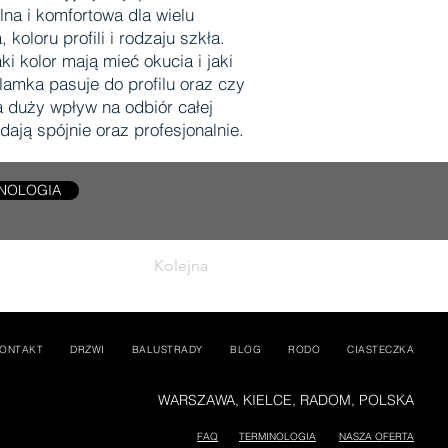
na i komfortowa dla wielu
oloru profili i rodzaju szkła.
 kolor mają mieć okucia i jaki
amka pasuje do profilu oraz czy
 duży wpływ na odbiór całej
dają spójnie oraz profesjonalnie.
NOLOGIA
Kolejna
ONTAKT
DRZWI
BALUSTRADY
BLOG
RODO
CIASTECZKA
WARSZAWA, KIELCE, RADOM, POLSKA
FAQ
TERMINOLOGIA
NASZA OFERTA