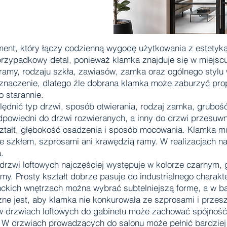
ent, który łączy codzienną wygodę użytkowania z estetyką c
 przypadkowy detal, ponieważ klamka znajduje się w miejs
my, rodzaju szkła, zawiasów, zamka oraz ogólnego stylu 
znaczenie, dlatego źle dobrana klamka może zaburzyć prop
 starannie.
ędnić typ drzwi, sposób otwierania, rodzaj zamka, grubość
dpowiedni do drzwi rozwieranych, a inny do drzwi przesuw
kształt, głębokość osadzenia i sposób mocowania. Klamka 
e szkłem, szprosami ani krawędzią ramy. W realizacjach na 
.
drzwi loftowych najczęściej występuje w kolorze czarnym,
 Prosty kształt dobrze pasuje do industrialnego charakte
nckich wnętrzach można wybrać subtelniejszą formę, a w b
żne jest, aby klamka nie konkurowała ze szprosami i przesz
 w drzwiach loftowych do gabinetu może zachować spójność
W drzwiach prowadzących do salonu może pełnić bardziej 