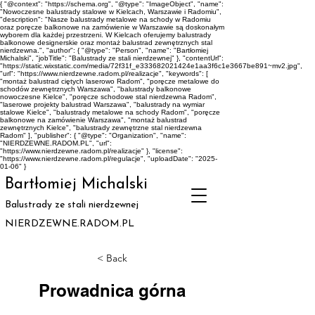
{ "@context": "https://schema.org", "@type": "ImageObject", "name":
"Nowoczesne balustrady stalowe w Kielcach, Warszawie i Radomiu",
"description": "Nasze balustrady metalowe na schody w Radomiu
oraz poręcze balkonowe na zamówienie w Warszawie są doskonałym
wyborem dla każdej przestrzeni. W Kielcach oferujemy balustrady
balkonowe designerskie oraz montaż balustrad zewnętrznych stal
nierdzewna.", "author": { "@type": "Person", "name": "Bartłomiej
Michalski", "jobTitle": "Balustrady ze stali nierdzewnej" }, "contentUrl":
"https://static.wixstatic.com/media/72f31f_e333682021424e1aa3f6c1e3667be891~mv2.jpg",
"url": "https://www.nierdzewne.radom.pl/realizacje", "keywords": [
"montaż balustrad ciętych laserowo Radom", "poręcze metalowe do
schodów zewnętrznych Warszawa", "balustrady balkonowe
nowoczesne Kielce", "poręcze schodowe stal nierdzewna Radom",
"laserowe projekty balustrad Warszawa", "balustrady na wymiar
stalowe Kielce", "balustrady metalowe na schody Radom", "poręcze
balkonowe na zamówienie Warszawa", "montaż balustrad
zewnętrznych Kielce", "balustrady zewnętrzne stal nierdzewna
Radom" ], "publisher": { "@type": "Organization", "name":
"NIERDZEWNE.RADOM.PL", "url":
"https://www.nierdzewne.radom.pl/realizacje" }, "license":
"https://www.nierdzewne.radom.pl/regulacje", "uploadDate": "2025-
01-06" }
Bartłomiej Michalski
Balustrady ze stali nierdzewnej
NIERDZEWNE.RADOM.PL
< Back
Prowadnica górna