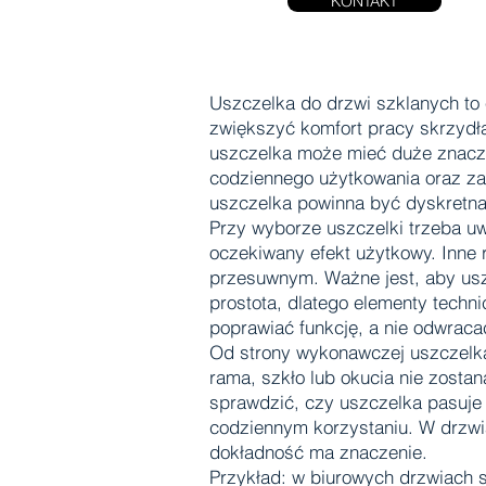
KONTAKT
Uszczelka do drzwi szklanych to 
zwiększyć komfort pracy skrzydł
uszczelka może mieć duże znaczen
codziennego użytkowania oraz za
uszczelka powinna być dyskretna,
Przy wyborze uszczelki trzeba uwz
oczekiwany efekt użytkowy. Inne 
przesuwnym. Ważne jest, aby uszcz
prostota, dlatego elementy techn
poprawiać funkcję, a nie odwracać
Od strony wykonawczej uszczelka
rama, szkło lub okucia nie zost
sprawdzić, czy uszczelka pasuje
codziennym korzystaniu. W drzwia
dokładność ma znaczenie.
Przykład: w biurowych drzwiach 