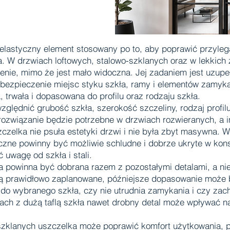
elastyczny element stosowany po to, aby poprawić przylega
a. W drzwiach loftowych, stalowo-szklanych oraz w lekkic
ie, mimo że jest mało widoczna. Jej zadaniem jest uzupeł
bezpieczenie miejsc styku szkła, ramy i elementów zamyk
 trwała i dopasowana do profilu oraz rodzaju szkła.
ględnić grubość szkła, szerokość szczeliny, rodzaj profilu
rozwiązanie będzie potrzebne w drzwiach rozwieranych, a i
elka nie psuła estetyki drzwi i nie była zbyt masywna. W r
iczne powinny być możliwie schludne i dobrze ukryte w kon
 uwagę od szkła i stali.
 powinna być dobrana razem z pozostałymi detalami, a nie
aną prawidłowo zaplanowane, późniejsze dopasowanie może b
 do wybranego szkła, czy nie utrudnia zamykania i czy zac
ch z dużą taflą szkła nawet drobny detal może wpływać na o
szklanych uszczelka może poprawić komfort użytkowania, 