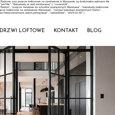
dy w Radomiu oraz poręcze balkonowe na zamówienie w Warszawie są doskonałym wyborem dla
bTitle": "Balustrady ze stali nierdzewnej" }, "contentUrl":
rowo Radom", "poręcze metalowe do schodów zewnętrznych Warszawa", "balustrady balkonowe
oręcze balkonowe na zamówienie Warszawa", "montaż balustrad zewnętrznych Kielce",
tps://www.nierdzewne.radom.pl/regulacje", "uploadDate": "2025-01-06" }
DRZWI LOFTOWE
KONTAKT
BLOG