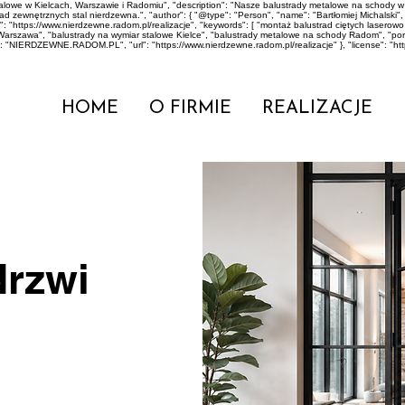
stalowe w Kielcach, Warszawie i Radomiu", "description": "Nasze balustrady metalowe na scho
zewnętrznych stal nierdzewna.", "author": { "@type": "Person", "name": "Bartłomiej Michalski", "jo
: "https://www.nierdzewne.radom.pl/realizacje", "keywords": [ "montaż balustrad ciętych lase
Warszawa", "balustrady na wymiar stalowe Kielce", "balustrady metalowe na schody Radom", "p
": "NIERDZEWNE.RADOM.PL", "url": "https://www.nierdzewne.radom.pl/realizacje" }, "license": "ht
HOME
O FIRMIE
REALIZACJE
drzwi