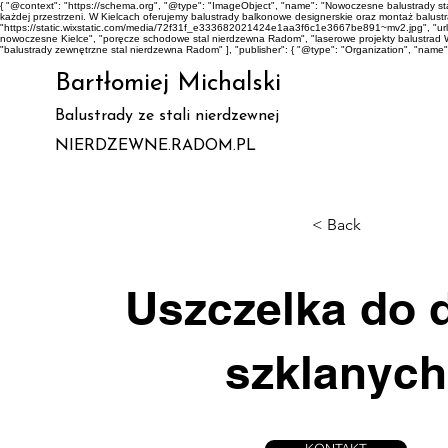
{ "@context": "https://schema.org", "@type": "ImageObject", "name": "Nowoczesne balustrady 
każdej przestrzeni. W Kielcach oferujemy balustrady balkonowe designerskie oraz montaż balustrad 
"https://static.wixstatic.com/media/72f31f_e333682021424e1aa3f6c1e3667be891~mv2.jpg", "url"
nowoczesne Kielce", "poręcze schodowe stal nierdzewna Radom", "laserowe projekty balustrad 
"balustrady zewnętrzne stal nierdzewna Radom" ], "publisher": { "@type": "Organization", "name
Bartłomiej Michalski
Balustrady ze stali nierdzewnej
NIERDZEWNE.RADOM.PL
< Back
Uszczelka do 
szklanych