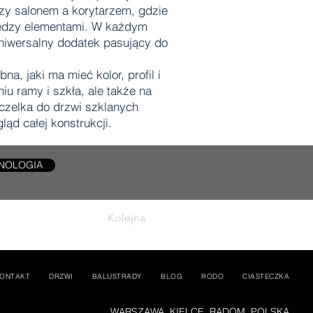
dzy salonem a korytarzem, gdzie
iędzy elementami. W każdym
uniwersalny dodatek pasujący do
, jaki ma mieć kolor, profil i
u ramy i szkła, ale także na
zczelka do drzwi szklanych
ąd całej konstrukcji.
NOLOGIA
Kolejna
ONTAKT
DRZWI
BALUSTRADY
BLOG
RODO
CIASTECZKA
WARSZAWA, KIELCE, RADOM, POLSKA