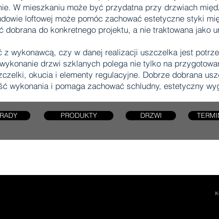
alnie. W mieszkaniu może być przydatna przy drzwiach mię
udowie loftowej może pomóc zachować estetyczne styki m
 dobrana do konkretnego projektu, a nie traktowana jako 
wykonawcą, czy w danej realizacji uszczelka jest potrzebna
wykonanie drzwi szklanych polega nie tylko na przygotowani
szczelki, okucia i elementy regulacyjne. Dobrze dobrana us
ść wykonania i pomaga zachować schludny, estetyczny wygl
RADY
PRODUKTY
DRZWI
TERMI
K