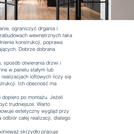
nie, ograniczyć drgania i
h zabudowach wewnętrznych taka
nienie konstrukcji, poprawa
ających. Dobrze dobrana
, sposób otwierania drzwi i
nne w panelu stałym lub
ealizacjach loftowych liczy się
strukcji. Ich obecność ma
 dopiero po montażu. Jeżeli
yć trudniejsze. Warto
howuje estetyczny wygląd przy
dbiór całej realizacji, dlatego
ponieważ skrzydło pracuje