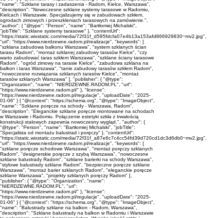
"name": "Szklane tarasy i zadaszenia - Radom, Kielce, Warszawa",
"description": "Nowoczesne szklane systemy tarasowe w Radomiu,
Kielcach i Warszawie. Specjalizujemy się w zabudowach szkłem,
ogrodach zimowych i przeszkleniach tarasowych na zamówienie.",
"author": { "@type": "Person", "name": "Bartłomiej Michalski",
"jobTitle": "Szklane systemy tarasowe" }, "contentUrl":
"https://static.wixstatic.com/media/72f31f_d595fdcfa07e4b13a153afd866929830~mv2.jpg",
"url": "https://www.nierdzewne.radom.pl/realizacje", "keywords": [
"szklana zabudowa balkonu Warszawa", "system szklanych ścian
tarasu Radom", "montaż szklanej zabudowy tarasów Kielce", "czy
warto zabudować taras szkłem Warszawa", "szklane ściany tarasowe
Radom", "ogród zimowy na tarasie Kielce", "zabudowa szklana na
balkon i taras Warszawa", "tanie zabudowy tarasów szkłem Radom",
"nowoczesne rozwiązania szklanych tarasów Kielce", "montaż
tarasów szklanych Warszawa" ], "publisher": { "@type":
"Organization", "name": "NIERDZEWNE.RADOM.PL", "url":
"https://www.nierdzewne.radom.pl/" }, "license":
"https://www.nierdzewne.radom.pl/regulacje", "uploadDate": "2025-
01-06" } { "@context": "https://schema.org", "@type": "ImageObject",
"name": "Szklane poręcze na schody - Warszawa, Radom",
"description": "Eleganckie szklane poręcze montowane na schodach
w Warszawie i Radomiu. Połączenie estetyki szkła z trwałością
konstrukcji stalowych zapewnia nowoczesny wygląd.", "author": {
"@type": "Person", "name": "Bartłomiej Michalski", "jobTitle":
"Specjalista od montażu balustrad i poręczy" }, "contentUrl":
"https://static.wixstatic.com/media/72f31f_a87e6c7c4cc54fd39d720cd1dc3d6db0~mv2.jpg",
"url": "https://www.nierdzewne.radom.pl/realizacje", "keywords": [
"szklane poręcze schodowe Warszawa", "montaż poręczy szklanych
Radom", "designerskie poręcze z szybą Warszawa", "nowoczesne
szklane balustrady Radom", "szklane barierki na schody Warszawa",
"stylowe balustrady szklane Radom", "bezpieczne poręcze szklane
Warszawa", "montaż barier szklanych Radom", "eleganckie poręcze
szklane Warszawa", "projekty szklanych poręczy Radom" ],
"publisher": { "@type": "Organization", "name":
"NIERDZEWNE.RADOM.PL", "url":
"https://www.nierdzewne.radom.pl/" }, "license":
"https://www.nierdzewne.radom.pl/regulacje", "uploadDate": "2025-
01-06" } { "@context": "https://schema.org", "@type": "ImageObject",
"name": "Balustrady szklane na balkon - Radom, Warszawa",
"description": "Szklane balustrady na balkon w Radomiu i Warszawie