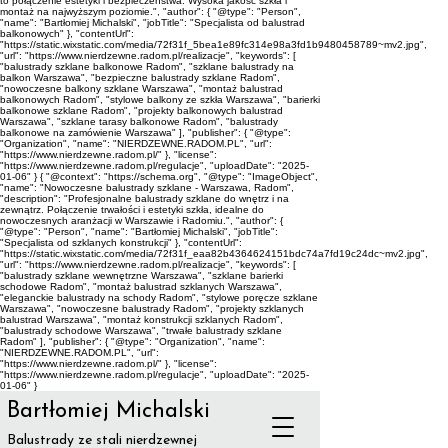
to połączenie estetyki i bezpieczeństwa. Wysoka jakość szkła i
montaż na najwyższym poziomie.", "author": { "@type": "Person",
"name": "Bartłomiej Michalski", "jobTitle": "Specjalista od balustrad
balkonowych" }, "contentUrl":
"https://static.wixstatic.com/media/72f31f_5bea1e89fc314e98a3fd1b9480458789~mv2.jpg",
"url": "https://www.nierdzewne.radom.pl/realizacje", "keywords": [
"balustrady szklane balkonowe Radom", "szklane balustrady na
balkon Warszawa", "bezpieczne balustrady szklane Radom",
"nowoczesne balkony szklane Warszawa", "montaż balustrad
balkonowych Radom", "stylowe balkony ze szkła Warszawa", "barierki
balkonowe szklane Radom", "projekty balkonowych balustrad
Warszawa", "szklane tarasy balkonowe Radom", "balustrady
balkonowe na zamówienie Warszawa" ], "publisher": { "@type":
"Organization", "name": "NIERDZEWNE.RADOM.PL", "url":
"https://www.nierdzewne.radom.pl/" }, "license":
"https://www.nierdzewne.radom.pl/regulacje", "uploadDate": "2025-
01-06" } { "@context": "https://schema.org", "@type": "ImageObject",
"name": "Nowoczesne balustrady szklane - Warszawa, Radom",
"description": "Profesjonalne balustrady szklane do wnętrz i na
zewnątrz. Połączenie trwałości i estetyki szkła, idealne do
nowoczesnych aranżacji w Warszawie i Radomiu.", "author": {
"@type": "Person", "name": "Bartłomiej Michalski", "jobTitle":
"Specjalista od szklanych konstrukcji" }, "contentUrl":
"https://static.wixstatic.com/media/72f31f_eaa82b4364624151bdc74a7fd19c24dc~mv2.jpg",
"url": "https://www.nierdzewne.radom.pl/realizacje", "keywords": [
"balustrady szklane wewnętrzne Warszawa", "szklane barierki
schodowe Radom", "montaż balustrad szklanych Warszawa",
"eleganckie balustrady na schody Radom", "stylowe poręcze szklane
Warszawa", "nowoczesne balustrady Radom", "projekty szklanych
balustrad Warszawa", "montaż konstrukcji szklanych Radom",
"balustrady schodowe Warszawa", "trwałe balustrady szklane
Radom" ], "publisher": { "@type": "Organization", "name":
"NIERDZEWNE.RADOM.PL", "url":
"https://www.nierdzewne.radom.pl/" }, "license":
"https://www.nierdzewne.radom.pl/regulacje", "uploadDate": "2025-
01-06" }
Bartłomiej Michalski
Balustrady ze stali nierdzewnej