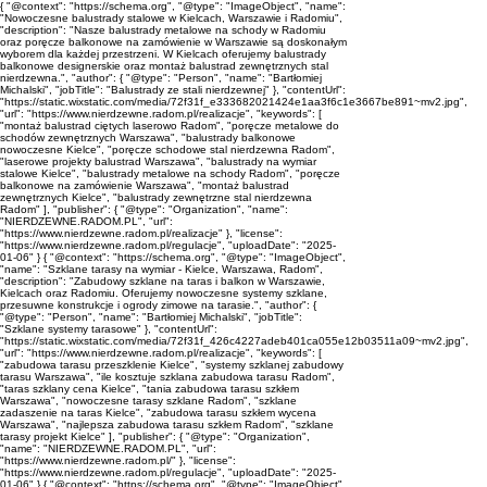
{ "@context": "https://schema.org", "@type": "ImageObject", "name":
"Nowoczesne balustrady stalowe w Kielcach, Warszawie i Radomiu",
"description": "Nasze balustrady metalowe na schody w Radomiu
oraz poręcze balkonowe na zamówienie w Warszawie są doskonałym
wyborem dla każdej przestrzeni. W Kielcach oferujemy balustrady
balkonowe designerskie oraz montaż balustrad zewnętrznych stal
nierdzewna.", "author": { "@type": "Person", "name": "Bartłomiej
Michalski", "jobTitle": "Balustrady ze stali nierdzewnej" }, "contentUrl":
"https://static.wixstatic.com/media/72f31f_e333682021424e1aa3f6c1e3667be891~mv2.jpg",
"url": "https://www.nierdzewne.radom.pl/realizacje", "keywords": [
"montaż balustrad ciętych laserowo Radom", "poręcze metalowe do
schodów zewnętrznych Warszawa", "balustrady balkonowe
nowoczesne Kielce", "poręcze schodowe stal nierdzewna Radom",
"laserowe projekty balustrad Warszawa", "balustrady na wymiar
stalowe Kielce", "balustrady metalowe na schody Radom", "poręcze
balkonowe na zamówienie Warszawa", "montaż balustrad
zewnętrznych Kielce", "balustrady zewnętrzne stal nierdzewna
Radom" ], "publisher": { "@type": "Organization", "name":
"NIERDZEWNE.RADOM.PL", "url":
"https://www.nierdzewne.radom.pl/realizacje" }, "license":
"https://www.nierdzewne.radom.pl/regulacje", "uploadDate": "2025-
01-06" } { "@context": "https://schema.org", "@type": "ImageObject",
"name": "Szklane tarasy na wymiar - Kielce, Warszawa, Radom",
"description": "Zabudowy szklane na taras i balkon w Warszawie,
Kielcach oraz Radomiu. Oferujemy nowoczesne systemy szklane,
przesuwne konstrukcje i ogrody zimowe na tarasie.", "author": {
"@type": "Person", "name": "Bartłomiej Michalski", "jobTitle":
"Szklane systemy tarasowe" }, "contentUrl":
"https://static.wixstatic.com/media/72f31f_426c4227adeb401ca055e12b03511a09~mv2.jpg",
"url": "https://www.nierdzewne.radom.pl/realizacje", "keywords": [
"zabudowa tarasu przeszklenie Kielce", "systemy szklanej zabudowy
tarasu Warszawa", "ile kosztuje szklana zabudowa tarasu Radom",
"taras szklany cena Kielce", "tania zabudowa tarasu szkłem
Warszawa", "nowoczesne tarasy szklane Radom", "szklane
zadaszenie na taras Kielce", "zabudowa tarasu szkłem wycena
Warszawa", "najlepsza zabudowa tarasu szkłem Radom", "szklane
tarasy projekt Kielce" ], "publisher": { "@type": "Organization",
"name": "NIERDZEWNE.RADOM.PL", "url":
"https://www.nierdzewne.radom.pl/" }, "license":
"https://www.nierdzewne.radom.pl/regulacje", "uploadDate": "2025-
01-06" } { "@context": "https://schema.org", "@type": "ImageObject",