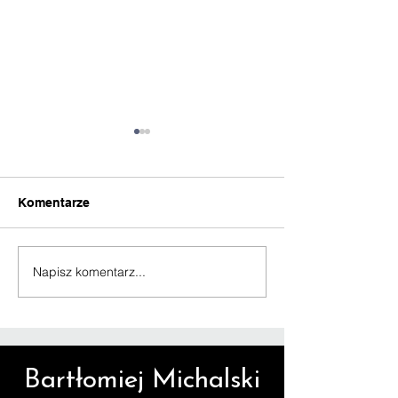
Komentarze
Napisz komentarz...
Drzwi industrialne na
Drzwi przesuw
wymiar
loftowe
Bartłomiej Michalski