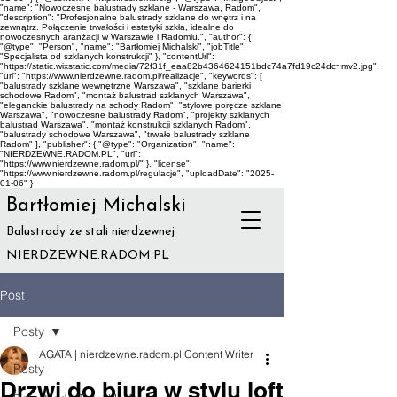
"name": "Nowoczesne balustrady szklane - Warszawa, Radom",
"description": "Profesjonalne balustrady szklane do wnętrz i na
zewnątrz. Połączenie trwałości i estetyki szkła, idealne do
nowoczesnych aranżacji w Warszawie i Radomiu.", "author": {
"@type": "Person", "name": "Bartłomiej Michalski", "jobTitle":
"Specjalista od szklanych konstrukcji" }, "contentUrl":
"https://static.wixstatic.com/media/72f31f_eaa82b4364624151bdc74a7fd19c24dc~mv2.jpg",
"url": "https://www.nierdzewne.radom.pl/realizacje", "keywords": [
"balustrady szklane wewnętrzne Warszawa", "szklane barierki
schodowe Radom", "montaż balustrad szklanych Warszawa",
"eleganckie balustrady na schody Radom", "stylowe poręcze szklane
Warszawa", "nowoczesne balustrady Radom", "projekty szklanych
balustrad Warszawa", "montaż konstrukcji szklanych Radom",
"balustrady schodowe Warszawa", "trwałe balustrady szklane
Radom" ], "publisher": { "@type": "Organization", "name":
"NIERDZEWNE.RADOM.PL", "url":
"https://www.nierdzewne.radom.pl/" }, "license":
"https://www.nierdzewne.radom.pl/regulacje", "uploadDate": "2025-
01-06" }
Bartłomiej Michalski
Balustrady ze stali nierdzewnej
NIERDZEWNE.RADOM.PL
Post
Posty
AGATA | nierdzewne.radom.pl Content Writer
Posty
Drzwi do biura w stylu loft