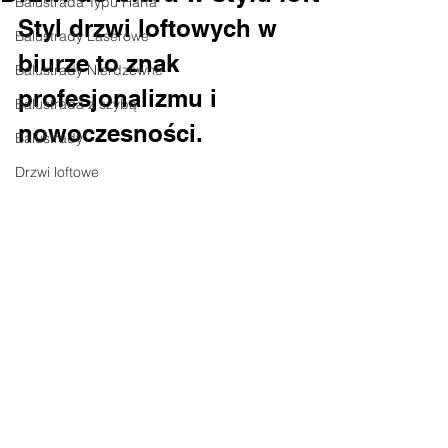
Balustrada Typu Harfa
Styl drzwi loftowych w 
Balustrady Laserowe
biurze to znak 
Balustrady Nierdzewne
profesjonalizmu i 
Balustrada z szybą
nowoczesności. 
Balustrady
Drzwi loftowe