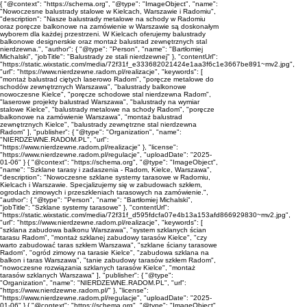
{ "@context": "https://schema.org", "@type": "ImageObject", "name":
"Nowoczesne balustrady stalowe w Kielcach, Warszawie i Radomiu",
"description": "Nasze balustrady metalowe na schody w Radomiu
oraz poręcze balkonowe na zamówienie w Warszawie są doskonałym
wyborem dla każdej przestrzeni. W Kielcach oferujemy balustrady
balkonowe designerskie oraz montaż balustrad zewnętrznych stal
nierdzewna.", "author": { "@type": "Person", "name": "Bartłomiej
Michalski", "jobTitle": "Balustrady ze stali nierdzewnej" }, "contentUrl":
"https://static.wixstatic.com/media/72f31f_e333682021424e1aa3f6c1e3667be891~mv2.jpg",
"url": "https://www.nierdzewne.radom.pl/realizacje", "keywords": [
"montaż balustrad ciętych laserowo Radom", "poręcze metalowe do
schodów zewnętrznych Warszawa", "balustrady balkonowe
nowoczesne Kielce", "poręcze schodowe stal nierdzewna Radom",
"laserowe projekty balustrad Warszawa", "balustrady na wymiar
stalowe Kielce", "balustrady metalowe na schody Radom", "poręcze
balkonowe na zamówienie Warszawa", "montaż balustrad
zewnętrznych Kielce", "balustrady zewnętrzne stal nierdzewna
Radom" ], "publisher": { "@type": "Organization", "name":
"NIERDZEWNE.RADOM.PL", "url":
"https://www.nierdzewne.radom.pl/realizacje" }, "license":
"https://www.nierdzewne.radom.pl/regulacje", "uploadDate": "2025-
01-06" } { "@context": "https://schema.org", "@type": "ImageObject",
"name": "Szklane tarasy i zadaszenia - Radom, Kielce, Warszawa",
"description": "Nowoczesne szklane systemy tarasowe w Radomiu,
Kielcach i Warszawie. Specjalizujemy się w zabudowach szkłem,
ogrodach zimowych i przeszkleniach tarasowych na zamówienie.",
"author": { "@type": "Person", "name": "Bartłomiej Michalski",
"jobTitle": "Szklane systemy tarasowe" }, "contentUrl":
"https://static.wixstatic.com/media/72f31f_d595fdcfa07e4b13a153afd866929830~mv2.jpg",
"url": "https://www.nierdzewne.radom.pl/realizacje", "keywords": [
"szklana zabudowa balkonu Warszawa", "system szklanych ścian
tarasu Radom", "montaż szklanej zabudowy tarasów Kielce", "czy
warto zabudować taras szkłem Warszawa", "szklane ściany tarasowe
Radom", "ogród zimowy na tarasie Kielce", "zabudowa szklana na
balkon i taras Warszawa", "tanie zabudowy tarasów szkłem Radom",
"nowoczesne rozwiązania szklanych tarasów Kielce", "montaż
tarasów szklanych Warszawa" ], "publisher": { "@type":
"Organization", "name": "NIERDZEWNE.RADOM.PL", "url":
"https://www.nierdzewne.radom.pl/" }, "license":
"https://www.nierdzewne.radom.pl/regulacje", "uploadDate": "2025-
01-06" } { "@context": "https://schema.org", "@type": "ImageObject",