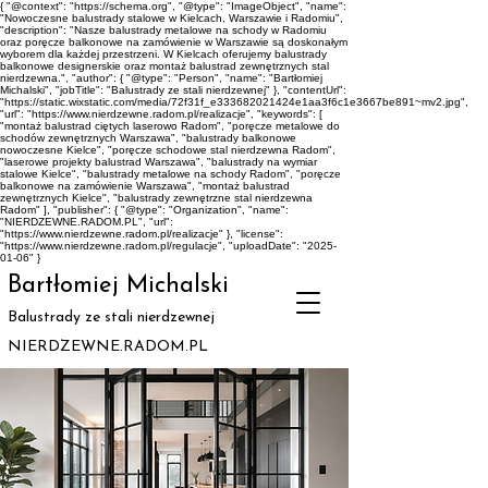
{ "@context": "https://schema.org", "@type": "ImageObject", "name":
"Nowoczesne balustrady stalowe w Kielcach, Warszawie i Radomiu",
"description": "Nasze balustrady metalowe na schody w Radomiu
oraz poręcze balkonowe na zamówienie w Warszawie są doskonałym
wyborem dla każdej przestrzeni. W Kielcach oferujemy balustrady
balkonowe designerskie oraz montaż balustrad zewnętrznych stal
nierdzewna.", "author": { "@type": "Person", "name": "Bartłomiej
Michalski", "jobTitle": "Balustrady ze stali nierdzewnej" }, "contentUrl":
"https://static.wixstatic.com/media/72f31f_e333682021424e1aa3f6c1e3667be891~mv2.jpg",
"url": "https://www.nierdzewne.radom.pl/realizacje", "keywords": [
"montaż balustrad ciętych laserowo Radom", "poręcze metalowe do
schodów zewnętrznych Warszawa", "balustrady balkonowe
nowoczesne Kielce", "poręcze schodowe stal nierdzewna Radom",
"laserowe projekty balustrad Warszawa", "balustrady na wymiar
stalowe Kielce", "balustrady metalowe na schody Radom", "poręcze
balkonowe na zamówienie Warszawa", "montaż balustrad
zewnętrznych Kielce", "balustrady zewnętrzne stal nierdzewna
Radom" ], "publisher": { "@type": "Organization", "name":
"NIERDZEWNE.RADOM.PL", "url":
"https://www.nierdzewne.radom.pl/realizacje" }, "license":
"https://www.nierdzewne.radom.pl/regulacje", "uploadDate": "2025-
01-06" }
Bartłomiej Michalski
Balustrady ze stali nierdzewnej
NIERDZEWNE.RADOM.PL